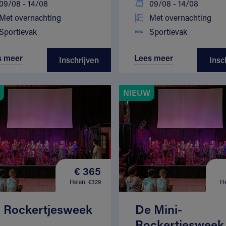
09/08 - 14/08
09/08 - 14/08
Met overnachting
Met overnachting
Sportievak
Sportievak
s meer
Lees meer
Inschrijven
Insc
NIEUW
€ 365
Helan: €329
He
 Rockertjesweek
De Mini-
Rockertjesweek