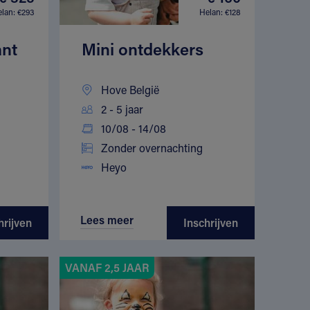
lan: €293
Helan: €128
ant
Mini ontdekkers
Hove België
2 - 5 jaar
10/08 - 14/08
Zonder overnachting
Heyo
Lees meer
hrijven
Inschrijven
VANAF 2,5 JAAR