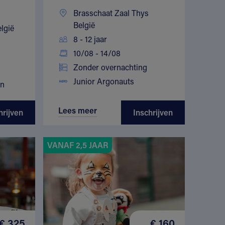
Brasschaat Zaal Thys
België
lgië
8 - 12 jaar
10/08 - 14/08
Zonder overnachting
Junior Argonauts
en
Lees meer
hrijven
Inschrijven
VANAF 2,5 JAAR
€ 325
€ 160