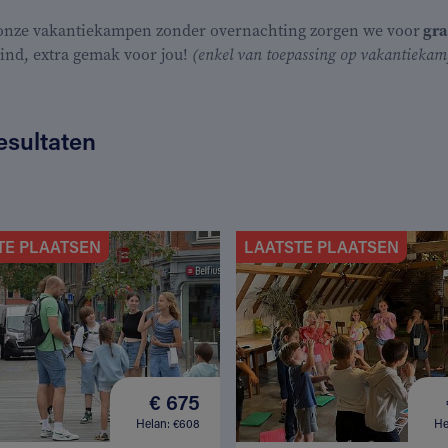
 onze vakantiekampen zonder overnachting zorgen we voor
gra
kind, extra gemak voor jou!
(enkel van toepassing op vakantiekamp
esultaten
TE PLAATSEN
LAATSTE PLAATSEN
€ 675
Helan: €608
He