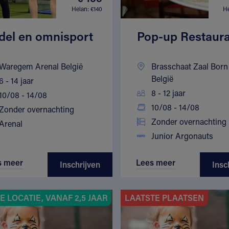
Helan: €140
He
del en omnisport
Pop-up Restaur
Waregem Arenal België
Brasschaat Zaal Born
België
6 - 14 jaar
8 - 12 jaar
10/08 - 14/08
10/08 - 14/08
Zonder overnachting
Zonder overnachting
Arenal
Junior Argonauts
s meer
Lees meer
Inschrijven
Insc
 LOCATIE, VANAF 2,5 JAAR
LAATSTE PLAATSEN