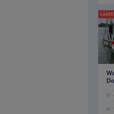
LAATS
Wa
Do