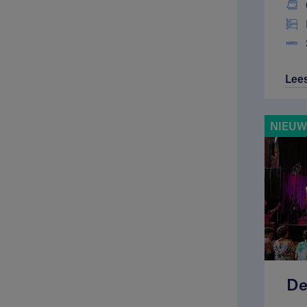
Lee
NIEUW
De