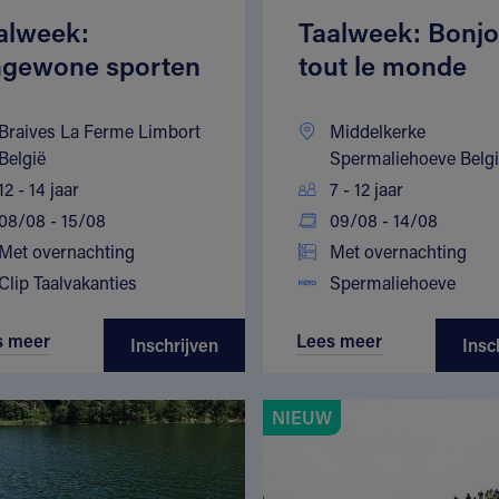
alweek:
Taalweek: Bonjo
gewone sporten
tout le monde
Braives La Ferme Limbort
Middelkerke
België
Spermaliehoeve Belg
12 - 14 jaar
7 - 12 jaar
08/08 - 15/08
09/08 - 14/08
Met overnachting
Met overnachting
Clip Taalvakanties
Spermaliehoeve
s meer
Lees meer
Inschrijven
Insc
NIEUW