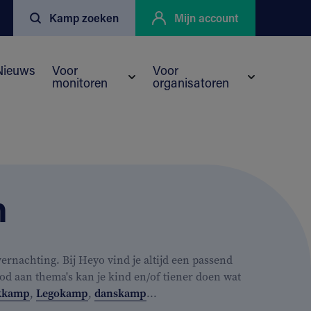
Kamp zoeken
Mijn account
Nieuws
Voor
Voor
monitoren
organisatoren
enu voor Kortingen
eyo
Submenu voor Voor monitoren
Submenu vo
n
rnachting. Bij Heyo vind je altijd een passend
od aan thema's kan je kind en/of tiener doen wat
kkamp
,
Legokamp
,
danskamp
...