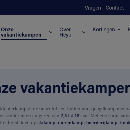
Vragen
Contact
Onze
Over
Kortingen
vakantiekampen
Heyo
Subm
Submenu voor Onze vakantiekampen
Submenu voor Over H
ze vakantiekampe
kleuterkamp in de buurt tot een buitenlands jeugdkamp met ove
or kinderen en jongeren van
2,5
tot
18
jaar. Met een ruim aanb
j het liefst doet: op
skikamp
,
dierenkamp
,
boerderijkamp
,
koo