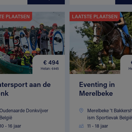
TE PLAATSEN
LAATSTE PLAATSEN
€ 494
Helan: €445
He
tersport aan de
Eventing in
nk
Merelbeke
Oudenaarde Donkvijver
Merelbeke 't Bakkers
België
ism Sportievak België
10 - 16 jaar
11 - 18 jaar