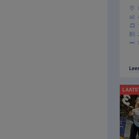
Lee
LAATS