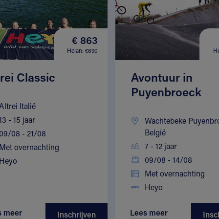
€ 863
Helan: €690
He
trei Classic
Avontuur in
Puyenbroeck
Altrei Italië
13 - 15 jaar
Wachtebeke Puyenbr
België
09/08 - 21/08
7 - 12 jaar
Met overnachting
09/08 - 14/08
Heyo
Met overnachting
Heyo
s meer
Lees meer
Inschrijven
Insc