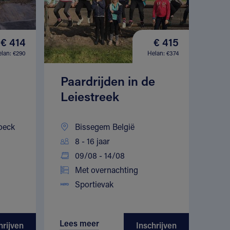
€ 414
€ 415
lan: €290
Helan: €374
Paardrijden in de
Leiestreek
oeck
Bissegem België
8 - 16 jaar
09/08 - 14/08
Met overnachting
Sportievak
Lees meer
hrijven
Inschrijven