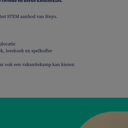
 tweede en derde kleuterklas.
t het STEM aanbod van Heyo.
plocatie
k, leeshoek en spelkoffer
jaar ook een vakantiekamp kan kiezen