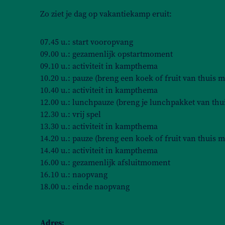
Zo ziet je dag op vakantiekamp eruit:
07.45 u.: start vooropvang
09.00 u.: gezamenlijk opstartmoment
09.10 u.: activiteit in kampthema
10.20 u.: pauze (breng een koek of fruit van thuis m
10.40 u.: activiteit in kampthema
12.00 u.: lunchpauze (breng je lunchpakket van thu
12.30 u.: vrij spel
13.30 u.: activiteit in kampthema
14.20 u.: pauze (breng een koek of fruit van thuis m
14.40 u.: activiteit in kampthema
16.00 u.: gezamenlijk afsluitmoment
16.10 u.: naopvang
18.00 u.: einde naopvang
Adres: