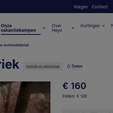
Vragen
Contact
Onze
Over
Kortingen
vakantiekampen
Heyo
Subm
Submenu voor Onze vakantiekampen
Submenu voor Over H
e techniekfabriek
riek
Delen
techniek-en-wetenschap
€ 160
Helan: € 128