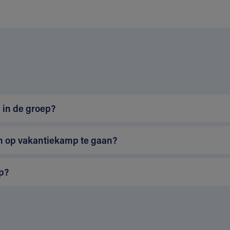
n
 in de groep?
m op vakantiekamp te gaan?
p?