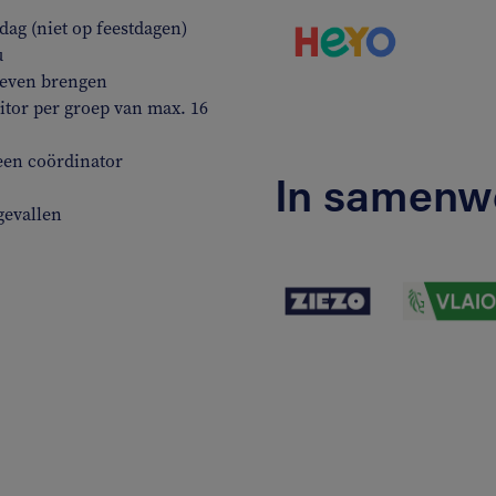
ag (niet op feestdagen)
u
 leven brengen
tor per groep van max. 16
een coördinator
In samenw
gevallen