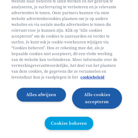
website naar behoren te laten werken en het gebruik te
analyseren, je surfervaring te verbeteren en je relevante
advertenties te tonen. Onze partners kunnen via onze
website advertentiecookies plaatsen om je op andere
websites en via sociale media advertenties te tonen die
relevant voor je kunnen zijn. Klik op “Alle cookies
Volg ons op
accepteren” om de cookies te aanvaarden en verder te
surfen. Je kunt ook je cookie-voorkeuren wijzigen via
“Cookies beheren”. Hou er rekening mee dat, als je
bepaalde cookies niet accepteert, dit een vlotte werking
Volg onze Facebook pagina
Volg onze Instagram pagina
Volg onze LinkedIn pagina
Volg onze TikTok pagina
van de website kan verhinderen. Meer informatie over de
verwerkingsverantwoordelijke, het doel van het plaatsen
Partner van
Helan
van deze cookies, de gegevens die ze verzamelen en
levensduur kun je raadplegen in het
cookiebeleid
© 2026 Heyo Vakantiekampen
Privacy Policy
Toegankelijkheidsverklaring ↗
Cookie policy
Alles afwijzen
Alle cookies
Algemene voorwaarden
Integriteitsbeleid
accepteren
Schoolvakanties 2026
Illustraties van Freepik
Cookies beheren
Cookies beheren
All links directory
WEBSITE DOOR