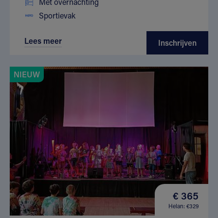
Met overnachting
Sportievak
Lees meer
Inschrijven
NIEUW
€ 365
Helan: €329