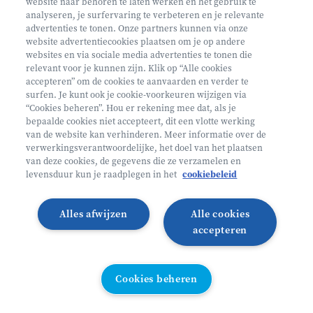
website naar behoren te laten werken en het gebruik te
€ 160
analyseren, je surfervaring te verbeteren en je relevante
advertenties te tonen. Onze partners kunnen via onze
Helan: €128
website advertentiecookies plaatsen om je op andere
websites en via sociale media advertenties te tonen die
Mini ontdekkers
relevant voor je kunnen zijn. Klik op “Alle cookies
accepteren” om de cookies te aanvaarden en verder te
surfen. Je kunt ook je cookie-voorkeuren wijzigen via
Oosterzele België
“Cookies beheren”. Hou er rekening mee dat, als je
bepaalde cookies niet accepteert, dit een vlotte werking
2 - 5 jaar
van de website kan verhinderen. Meer informatie over de
10/08 - 14/08
verwerkingsverantwoordelijke, het doel van het plaatsen
van deze cookies, de gegevens die ze verzamelen en
Zonder overnachting
levensduur kun je raadplegen in het
cookiebeleid
Heyo
Alles afwijzen
Alle cookies
Lees meer
Inschrijven
accepteren
LAATSTE PLAATSEN
Cookies beheren