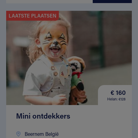
LAATSTE PLAATSEN
€ 160
Helan: €128
Mini ontdekkers
Beernem België