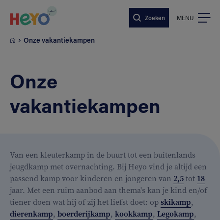
Naar hoofdinhoud springen
Zoeken
MENU
Onze vakantiekampen
Onze
vakantiekampen
Van een kleuterkamp in de buurt tot een buitenlands
jeugdkamp met overnachting. Bij Heyo vind je altijd een
passend kamp voor kinderen en jongeren van
2,5
tot
18
jaar. Met een ruim aanbod aan thema's kan je kind en/of
tiener doen wat hij of zij het liefst doet: op
skikamp
,
dierenkamp
,
boerderijkamp
,
kookkamp
,
Legokamp
,