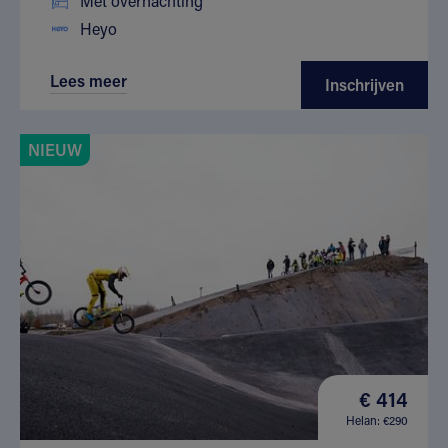
Met overnachting
Heyo
Lees meer
Inschrijven
NIEUW
€ 414
Helan: €290