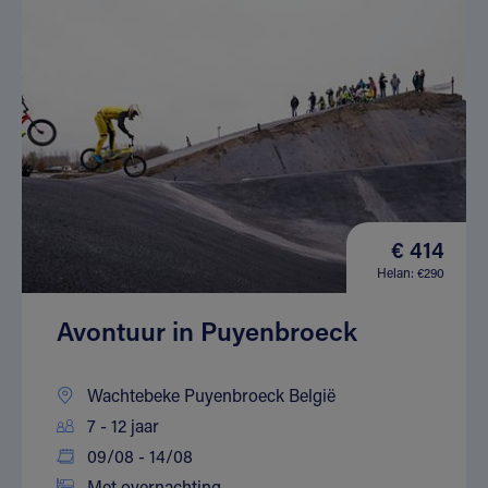
€ 414
Helan: €290
Avontuur in Puyenbroeck
Wachtebeke Puyenbroeck België
7 - 12 jaar
09/08 - 14/08
Met overnachting