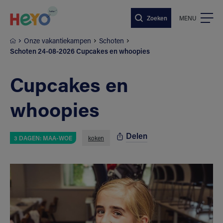
Naar hoofdinhoud springen
Zoeken
MENU
Onze vakantiekampen
Schoten
Schoten 24-08-2026 Cupcakes en whoopies
Cupcakes en
whoopies
Delen
3 DAGEN: MAA-WOE
koken