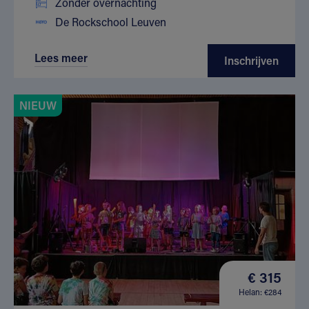
Zonder overnachting
De Rockschool Leuven
Lees meer
Inschrijven
NIEUW
€ 315
Helan: €284