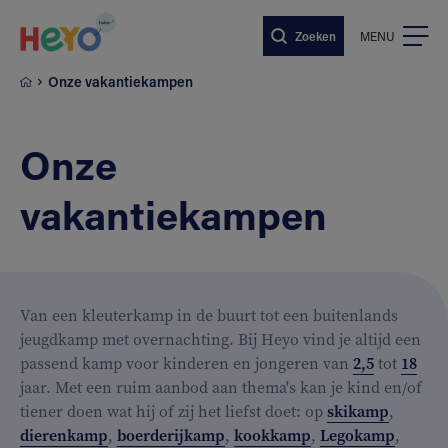
Naar hoofdinhoud springen
Zoeken
MENU
Onze vakantiekampen
Onze
vakantiekampen
Van een kleuterkamp in de buurt tot een buitenlands
jeugdkamp met overnachting. Bij Heyo vind je altijd een
passend kamp voor kinderen en jongeren van
2,5
tot
18
jaar. Met een ruim aanbod aan thema's kan je kind en/of
tiener doen wat hij of zij het liefst doet: op
skikamp
,
dierenkamp
,
boerderijkamp
,
kookkamp
,
Legokamp
,