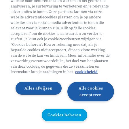
website naar behoren te laten werken en het gebruik te
€ 160
analyseren, je surfervaring te verbeteren en je relevante
advertenties te tonen. Onze partners kunnen via onze
Helan: €128
website advertentiecookies plaatsen om je op andere
websites en via sociale media advertenties te tonen die
Mini ontdekkers
relevant voor je kunnen zijn. Klik op “Alle cookies
accepteren” om de cookies te aanvaarden en verder te
surfen. Je kunt ook je cookie-voorkeuren wijzigen via
Oosterzele België
“Cookies beheren”. Hou er rekening mee dat, als je
bepaalde cookies niet accepteert, dit een vlotte werking
2 - 5 jaar
van de website kan verhinderen. Meer informatie over de
10/08 - 14/08
verwerkingsverantwoordelijke, het doel van het plaatsen
van deze cookies, de gegevens die ze verzamelen en
Zonder overnachting
levensduur kun je raadplegen in het
cookiebeleid
Heyo
Alles afwijzen
Alle cookies
Lees meer
Inschrijven
accepteren
LAATSTE PLAATSEN
Cookies beheren