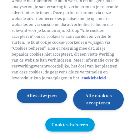
website naar behoren te laten werken en het gebruik te
€ 160
analyseren, je surfervaring te verbeteren en je relevante
advertenties te tonen. Onze partners kunnen via onze
Helan: €128
website advertentiecookies plaatsen om je op andere
websites en via sociale media advertenties te tonen die
Mini ontdekkers
relevant voor je kunnen zijn. Klik op “Alle cookies
accepteren” om de cookies te aanvaarden en verder te
surfen. Je kunt ook je cookie-voorkeuren wijzigen via
Oosterzele België
“Cookies beheren”. Hou er rekening mee dat, als je
bepaalde cookies niet accepteert, dit een vlotte werking
2 - 5 jaar
van de website kan verhinderen. Meer informatie over de
10/08 - 14/08
verwerkingsverantwoordelijke, het doel van het plaatsen
van deze cookies, de gegevens die ze verzamelen en
Zonder overnachting
levensduur kun je raadplegen in het
cookiebeleid
Heyo
Alles afwijzen
Alle cookies
Lees meer
Inschrijven
accepteren
LAATSTE PLAATSEN
Cookies beheren