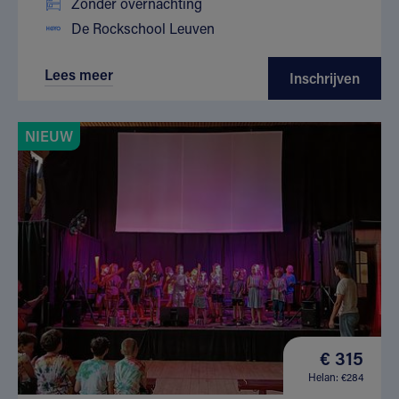
Zonder overnachting
De Rockschool Leuven
Lees meer
Inschrijven
NIEUW
€ 315
Helan: €284