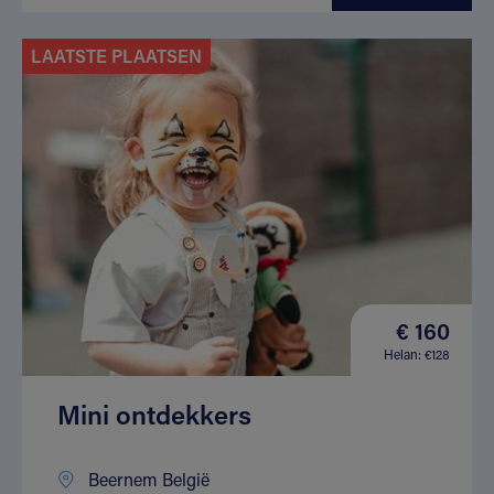
LAATSTE PLAATSEN
€ 160
Helan: €128
Mini ontdekkers
Beernem België