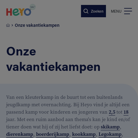
Naar hoofdinhoud springen
Zoeken
MENU
Onze vakantiekampen
Onze
vakantiekampen
Van een kleuterkamp in de buurt tot een buitenlands
jeugdkamp met overnachting. Bij Heyo vind je altijd een
passend kamp voor kinderen en jongeren van
2,5
tot
18
jaar. Met een ruim aanbod aan thema's kan je kind en/of
tiener doen wat hij of zij het liefst doet: op
skikamp
,
dierenkamp
,
boerderijkamp
,
kookkamp
,
Legokamp
,