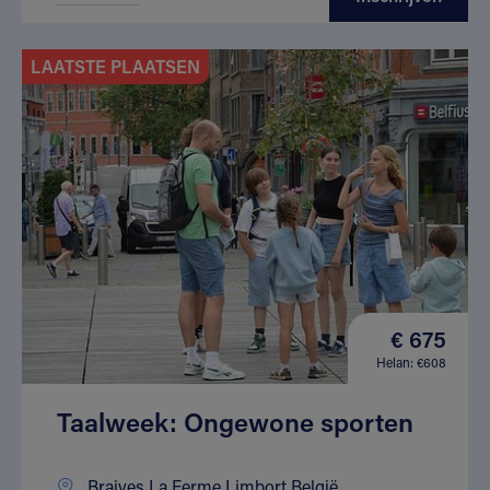
LAATSTE PLAATSEN
€ 675
Helan: €608
Taalweek: Ongewone sporten
Braives La Ferme Limbort België