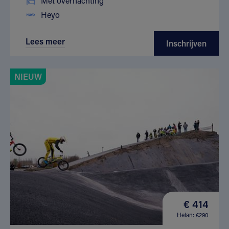
Met overnachting
Heyo
Lees meer
Inschrijven
NIEUW
€ 414
Helan: €290