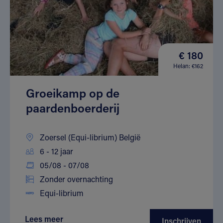
€ 180
Helan: €162
Groeikamp op de
paardenboerderij
Zoersel (Equi-librium) België
6 - 12 jaar
05/08 - 07/08
Zonder overnachting
Equi-librium
Lees meer
Inschrijven