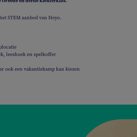
 tweede en derde kleuterklas.
t het STEM aanbod van Heyo.
plocatie
k, leeshoek en spelkoffer
jaar ook een vakantiekamp kan kiezen