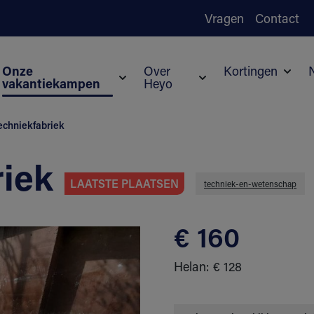
Vragen
Contact
Onze
Over
Kortingen
vakantiekampen
Heyo
Subm
Submenu voor Onze vakantiekampen
Submenu voor Over H
echniekfabriek
riek
LAATSTE PLAATSEN
techniek-en-wetenschap
€ 160
Helan: € 128