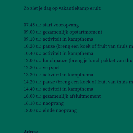
Zo ziet je dag op vakantiekamp eruit:
07.45 u.: start vooropvang
09.00 u.: gezamenlijk opstartmoment
09.10 u.: activiteit in kampthema
10.20 u.: pauze (breng een koek of fruit van thuis m
10.40 u.: activiteit in kampthema
12.00 u.: lunchpauze (breng je lunchpakket van thu
12.30 u.: vrij spel
13.30 u.: activiteit in kampthema
14.20 u.: pauze (breng een koek of fruit van thuis m
14.40 u.: activiteit in kampthema
16.00 u.: gezamenlijk afsluitmoment
16.10 u.: naopvang
18.00 u.: einde naopvang
Adres: