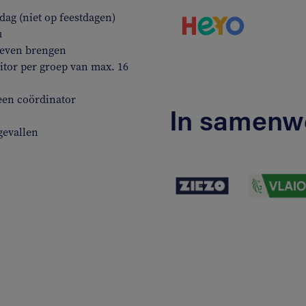
ag (niet op feestdagen)
u
 leven brengen
tor per groep van max. 16
een coördinator
In samenw
gevallen