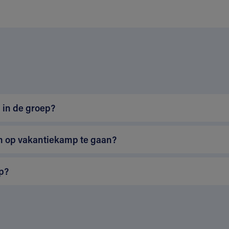
n
 in de groep?
m op vakantiekamp te gaan?
p?