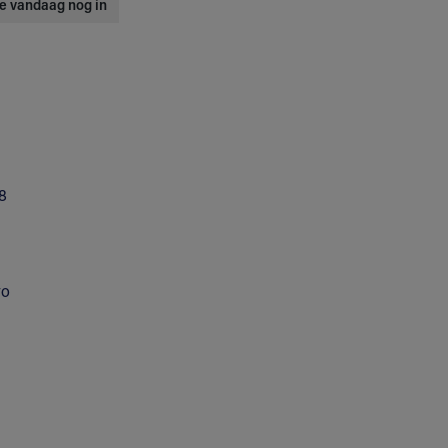
 je vandaag nog in
8
yo