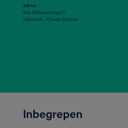
Adres:
Van Helmontstraat 6
Vilvoorde, Vlaams-Brabant
Inbegrepen