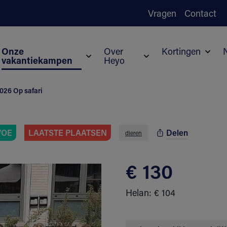
Vragen
Contact
Onze
Over
Kortingen
vakantiekampen
Heyo
Subm
Submenu voor Onze vakantiekampen
Submenu voor Over H
026 Op safari
Delen
WOE
LAATSTE PLAATSEN
dieren
€ 130
Helan: € 104