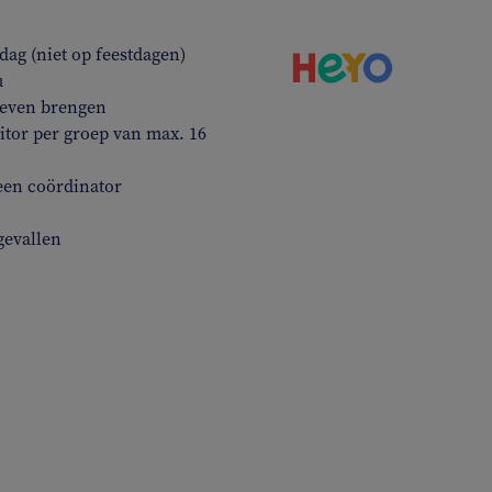
ag (niet op feestdagen)
u
 leven brengen
tor per groep van max. 16
een coördinator
gevallen