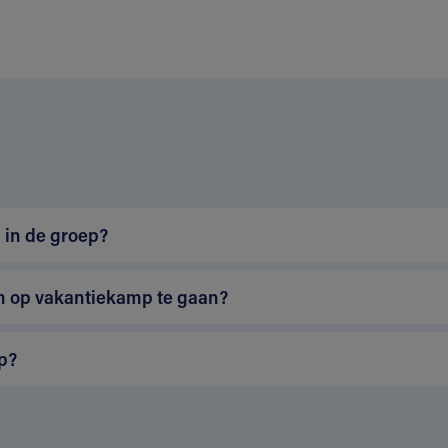
n
 in de groep?
m op vakantiekamp te gaan?
p?