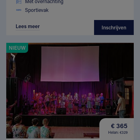
Met overnachting
Sportievak
Lees meer
Inschrijven
NIEUW
€ 365
Helan: €329