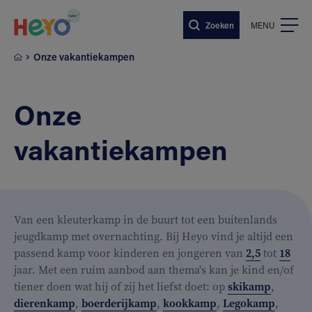
Naar hoofdinhoud springen
Zoeken
MENU
Onze vakantiekampen
Onze
vakantiekampen
Van een kleuterkamp in de buurt tot een buitenlands
jeugdkamp met overnachting. Bij Heyo vind je altijd een
passend kamp voor kinderen en jongeren van
2,5
tot
18
jaar. Met een ruim aanbod aan thema's kan je kind en/of
tiener doen wat hij of zij het liefst doet: op
skikamp
,
dierenkamp
,
boerderijkamp
,
kookkamp
,
Legokamp
,