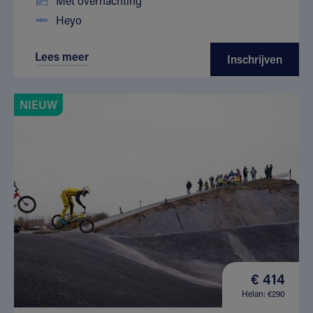
Met overnachting
Heyo
Lees meer
Inschrijven
NIEUW
€ 414
Helan: €290