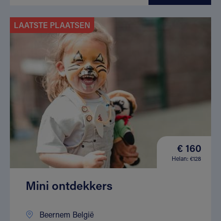
LAATSTE PLAATSEN
€ 160
Helan: €128
Mini ontdekkers
Beernem België