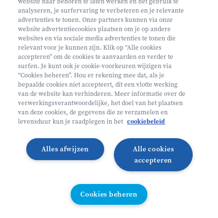
website naar behoren te laten werken en het gebruik te
€ 160
analyseren, je surfervaring te verbeteren en je relevante
advertenties te tonen. Onze partners kunnen via onze
Helan: €128
website advertentiecookies plaatsen om je op andere
websites en via sociale media advertenties te tonen die
Mini ontdekkers
relevant voor je kunnen zijn. Klik op “Alle cookies
accepteren” om de cookies te aanvaarden en verder te
surfen. Je kunt ook je cookie-voorkeuren wijzigen via
Oosterzele België
“Cookies beheren”. Hou er rekening mee dat, als je
bepaalde cookies niet accepteert, dit een vlotte werking
2 - 5 jaar
van de website kan verhinderen. Meer informatie over de
10/08 - 14/08
verwerkingsverantwoordelijke, het doel van het plaatsen
van deze cookies, de gegevens die ze verzamelen en
Zonder overnachting
levensduur kun je raadplegen in het
cookiebeleid
Heyo
Alles afwijzen
Alle cookies
Lees meer
Inschrijven
accepteren
LAATSTE PLAATSEN
Cookies beheren