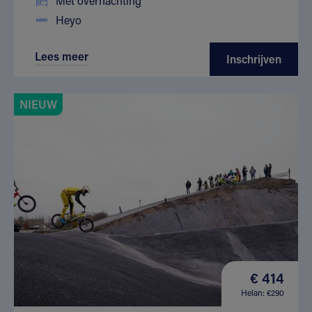
Met overnachting
Heyo
Lees meer
Inschrijven
NIEUW
€ 414
Helan: €290