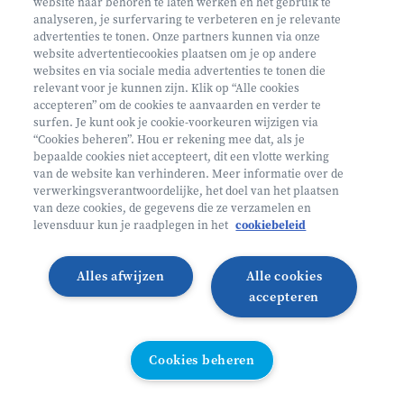
website naar behoren te laten werken en het gebruik te
€ 160
analyseren, je surfervaring te verbeteren en je relevante
advertenties te tonen. Onze partners kunnen via onze
Helan: €128
website advertentiecookies plaatsen om je op andere
websites en via sociale media advertenties te tonen die
Mini ontdekkers
relevant voor je kunnen zijn. Klik op “Alle cookies
accepteren” om de cookies te aanvaarden en verder te
surfen. Je kunt ook je cookie-voorkeuren wijzigen via
Beernem België
“Cookies beheren”. Hou er rekening mee dat, als je
bepaalde cookies niet accepteert, dit een vlotte werking
2 - 5 jaar
van de website kan verhinderen. Meer informatie over de
10/08 - 14/08
verwerkingsverantwoordelijke, het doel van het plaatsen
van deze cookies, de gegevens die ze verzamelen en
Zonder overnachting
levensduur kun je raadplegen in het
cookiebeleid
Heyo
Alles afwijzen
Alle cookies
Lees meer
Inschrijven
accepteren
VANAF 2,5 JAAR
Cookies beheren