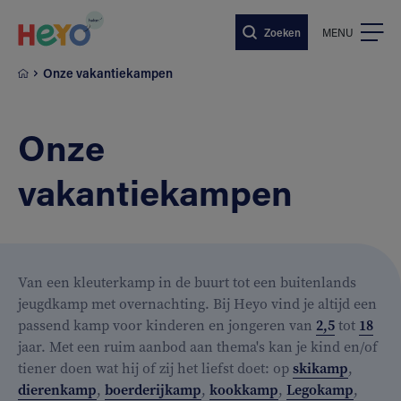
Naar hoofdinhoud springen
Zoeken
MENU
Onze vakantiekampen
Onze
vakantiekampen
Van een kleuterkamp in de buurt tot een buitenlands
jeugdkamp met overnachting. Bij Heyo vind je altijd een
passend kamp voor kinderen en jongeren van
2,5
tot
18
jaar. Met een ruim aanbod aan thema's kan je kind en/of
tiener doen wat hij of zij het liefst doet: op
skikamp
,
dierenkamp
,
boerderijkamp
,
kookkamp
,
Legokamp
,