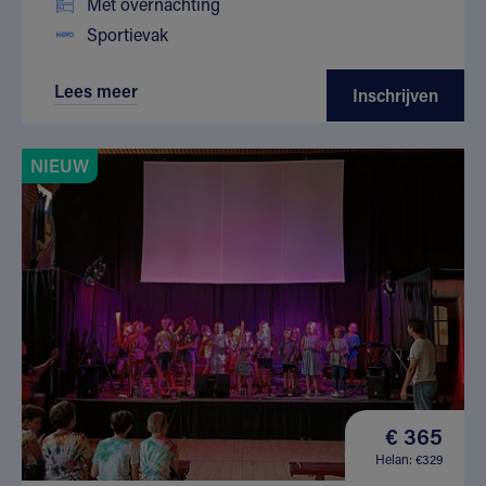
Met overnachting
Sportievak
Lees meer
Inschrijven
NIEUW
€ 365
Helan: €329