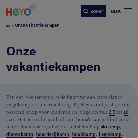
Naar hoofdinhoud springen
Zoeken
MENU
Onze vakantiekampen
Onze
vakantiekampen
Van een kleuterkamp in de buurt tot een buitenlands
jeugdkamp met overnachting. Bij Heyo vind je altijd een
passend kamp voor kinderen en jongeren van
2,5
tot
18
jaar. Met een ruim aanbod aan thema's kan je kind en/of
tiener doen wat hij of zij het liefst doet: op
skikamp
,
dierenkamp
,
boerderijkamp
,
kookkamp
,
Legokamp
,