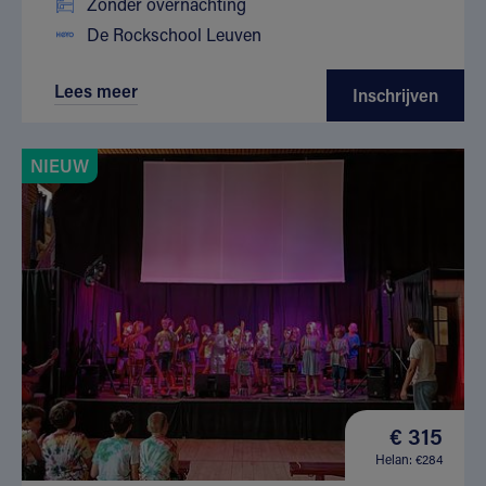
Zonder overnachting
De Rockschool Leuven
Lees meer
Inschrijven
NIEUW
€ 315
Helan: €284