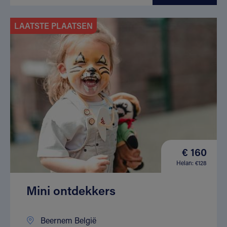
LAATSTE PLAATSEN
€ 160
Helan: €128
Mini ontdekkers
Beernem België