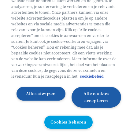
website naar behoren te laten werken en het gebruik te
€ 160
analyseren, je surfervaring te verbeteren en je relevante
advertenties te tonen. Onze partners kunnen via onze
Helan: €128
website advertentiecookies plaatsen om je op andere
websites en via sociale media advertenties te tonen die
Mini ontdekkers
relevant voor je kunnen zijn. Klik op “Alle cookies
accepteren” om de cookies te aanvaarden en verder te
surfen. Je kunt ook je cookie-voorkeuren wijzigen via
Oosterzele België
“Cookies beheren”. Hou er rekening mee dat, als je
bepaalde cookies niet accepteert, dit een vlotte werking
2 - 5 jaar
van de website kan verhinderen. Meer informatie over de
10/08 - 14/08
verwerkingsverantwoordelijke, het doel van het plaatsen
van deze cookies, de gegevens die ze verzamelen en
Zonder overnachting
levensduur kun je raadplegen in het
cookiebeleid
Heyo
Alles afwijzen
Alle cookies
Lees meer
Inschrijven
accepteren
LAATSTE PLAATSEN
Cookies beheren