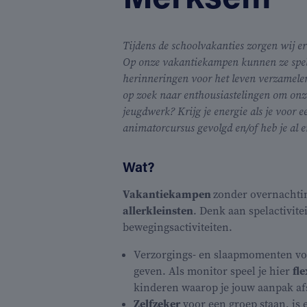
Tijdens de schoolvakanties zorgen wij erv
Op onze vakantiekampen kunnen ze spel
herinneringen voor het leven verzamelen
op zoek naar enthousiastelingen om onze 
jeugdwerk? Krijg je energie als je voor e
animatorcursus gevolgd en/of heb je al e
Wat?
Vakantiekampen
zonder overnachting
allerkleinsten
. Denk aan spelactivit
bewegingsactiviteiten.
Verzorgings- en slaapmomenten vor
geven. Als monitor speel je hier
fl
kinderen waarop je jouw aanpak af
Zelfzeker
voor een groep staan, is 