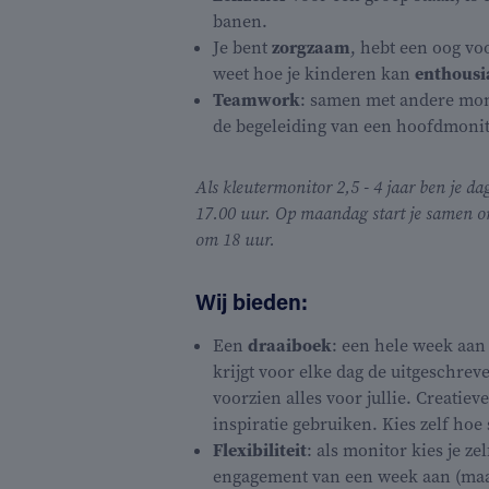
banen.
Je bent
zorgzaam
, hebt een oog vo
weet hoe je kinderen kan
enthous
Teamwork
: samen met andere moni
de begeleiding van een hoofdmonito
Als
kleutermonitor 2,5 - 4 jaar
ben je da
17.00 uur. Op maandag start je samen om
om 18 uur.
Wij bieden:
Een
draaiboek
: een hele week aan
krijgt voor elke dag de uitgeschrev
voorzien alles voor jullie. Creatiev
inspiratie gebruiken. Kies zelf hoe s
Flexibiliteit
: als monitor kies je z
engagement van een week aan (maan