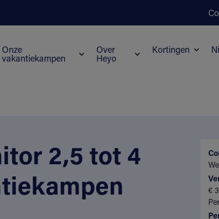
Co
Onze
Over
Kortingen
N
vakantiekampen
Heyo
Subme
Submenu voor Onze vakantiekampen
Submenu voor Over He
tor 2,5 tot 4
Co
We
antiekampen
Ve
€ 3
Pe
Pe