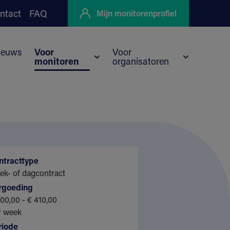
ntact
FAQ
Mijn monitorenprofiel
ieuws
Voor
Voor
monitoren
organisatoren
nu voor Kortingen
yo
Submenu voor Voor monitoren
Submenu vo
ntracttype
ek- of dagcontract
rgoeding
00,00 - € 410,00
r week
riode