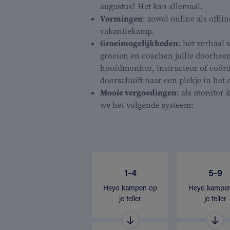
augustus? Het kan allemaal.
Vormingen
: zowel online als offli
vakantiekamp.
Groeimogelijkheden
: het verhaal 
groeien en coachen jullie doorheen
hoofdmonitor, instructeur of coördi
doorschuift naar een plekje in het 
Mooie vergoedingen
: als monitor k
we het volgende systeem:
1-4
5-9
Heyo kampen op
Heyo kampe
je teller
je teller