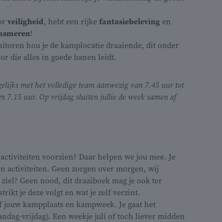
or
veiligheid
, hebt een rijke
fantasiebeleving
en
iasmeren
!
toren hou je de kamplocatie draaiende, dit onder
r die alles in goede banen leidt.
gelijks met het volledige team aanwezig van 7.45 uur tot
 7.15 uur. Op vrijdag sluiten jullie de week samen af
 activiteiten voorzien? Daar helpen we jou mee. Je
en activiteiten. Geen zorgen over morgen, wij
e ziel? Geen nood, dit draaiboek mag je ook ter
trikt je deze volgt en wat je zelf verzint.
elf jouw kampplaats en kampweek. Je gaat het
dag-vrijdag). Een weekje juli of toch liever midden