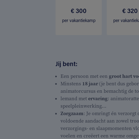
€ 300
€ 320
per vakantiekamp
per vakantie
Jij bent:
Een persoon met een
groot hart vo
Minstens
18 jaar
(je bent dus gebor
animatorcursus en bemachtig de tof
lemand met
ervaring
: animatoratte
speelpleinwerking...
Zorgzaam
: Je omringt én verzorgt 
voldoende aandacht aan zowel troos
verzorgings- en slaapmomenten vlot 
voelen en creëert een warme omge