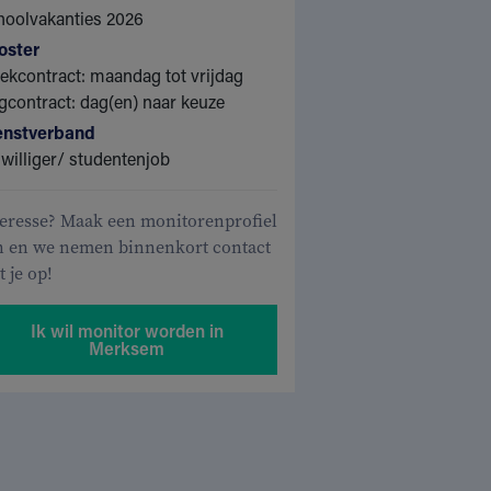
hoolvakanties 2026
oster
kcontract: maandag tot vrijdag
contract: dag(en) naar keuze
enstverband
jwilliger/ studentenjob
teresse? Maak een monitorenprofiel
n en we nemen binnenkort contact
 je op!
Ik wil monitor worden in
Merksem