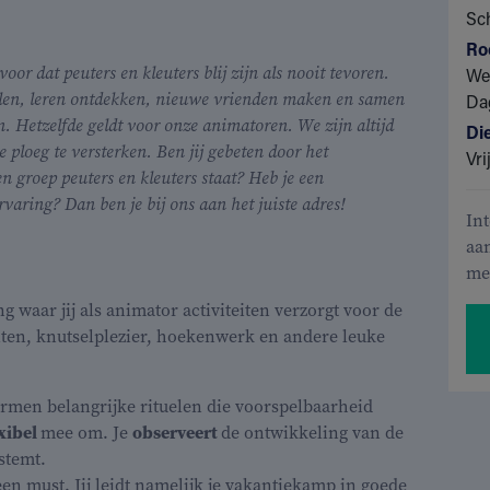
Sc
Ro
oor dat peuters en kleuters blij zijn als nooit tevoren.
Wee
en, leren ontdekken, nieuwe vrienden maken en samen
Dag
. Hetzelfde geldt voor onze animatoren. We zijn altijd
Di
ploeg te versterken. Ben jij gebeten door het
Vri
en groep peuters en kleuters staat? Heb je een
rvaring? Dan ben je bij ons aan het juiste adres!
In
aa
met
 waar jij als animator activiteiten verzorgt voor de
eiten, knutselplezier, hoekenwerk en andere leuke
men belangrijke rituelen die voorspelbaarheid
exibel
mee om. Je
observeert
de ontwikkeling van de
stemt.
een must. Jij leidt namelijk je vakantiekamp in goede