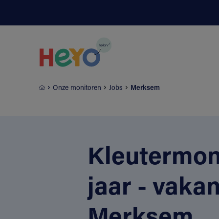
Naar hoofdinhoud springen
Onze monitoren
Jobs
Merksem
Kleutermoni
jaar - vak
Merksem