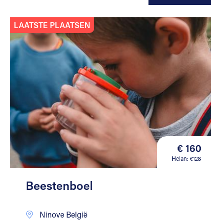
LAATSTE PLAATSEN
€ 160
Helan: €128
Beestenboel
Ninove België