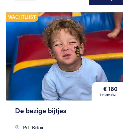
WACHTLIJST
€ 160
Helan: €128
De bezige bijtjes
Pelt België