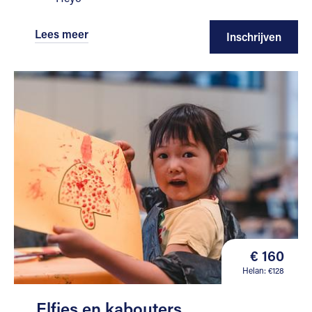
Lees meer
Inschrijven
€ 160
Helan: €128
Elfjes en kabouters