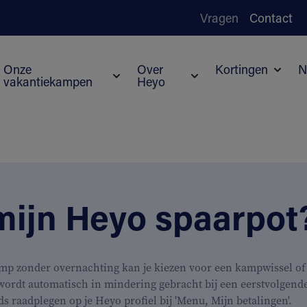
Vragen
Contact
Onze
Over
Kortingen
N
vakantiekampen
Heyo
Subme
Submenu voor Onze vakantiekampen
Submenu voor Over H
mijn Heyo spaarpot
mp zonder overnachting kan je kiezen voor een kampwissel of wo
 wordt automatisch in mindering gebracht bij een eerstvolgende
ds raadplegen op je Heyo profiel bij 'Menu, Mijn betalingen'.