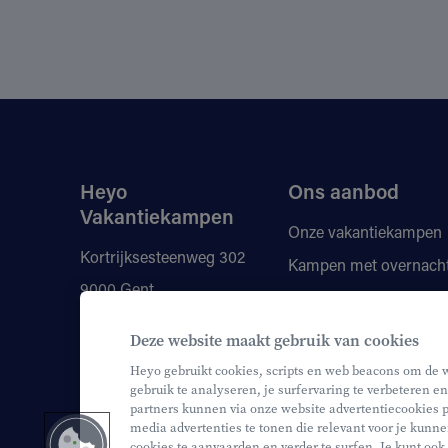
Heyo
Ons aanbod
Vakantiekampen
Onze vakantiekampen
Kortrijksesteenweg 302
Kampen met overnach
9000 Gent
Vragen
Kortingen
+32 9 210 80 00
Deze website maakt gebruik van cookies
Onze monitoren
info@heyo.be
Heyo gebruikt cookies, scripts en web beacons om de 
gebruik te analyseren, je surfervaring te verbeteren en
partners kunnen via onze website advertentiecookies p
media advertenties te tonen die relevant voor je kunne
cookies te aanvaarden en verder te surfen. Je kunt ook