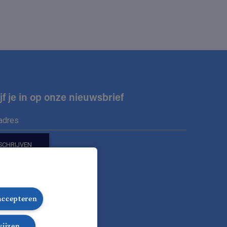
jf je in op onze nieuwsbrief
ons op
 accepteren
nze Facebook pagina
lg onze Instagram pagina
Volg onze LinkedIn pagina
Volg onze TikTok pagina
wijzen