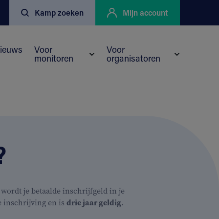
Kamp zoeken
Mijn account
ieuws
Voor
Voor
monitoren
organisatoren
nu voor Kortingen
eyo
Submenu voor Voor monitoren
Submenu vo
?
rdt je betaalde inschrijfgeld in je
 inschrijving en is
drie jaar geldig
.