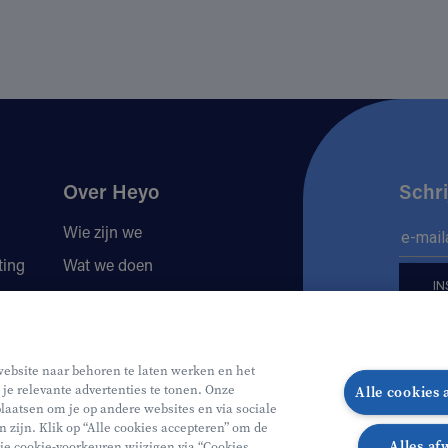
Over Heyo
Schri
Wie zijn we
ting
Wat we doen
Locaties
Volg 
Jobs
website naar behoren te laten werken en het
 je relevante advertenties te tonen. Onze
Alle cookies
Volg o
Vo
laatsen om je op andere websites en via sociale
n zijn. Klik op “Alle cookies accepteren” om de
Alles af
 je cookie-voorkeuren wijzigen via “Cookies