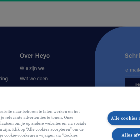
Over Heyo
Schri
Wie zijn we
ting
Wat we doen
Locaties
Volg 
Jobs
website naar behoren te laten werken en het
 je relevante advertenties te tonen. Onze
Alle cookies
Volg o
Vo
laatsen om je op andere websites en via sociale
n zijn. Klik op “Alle cookies accepteren” om de
Alles af
 je cookie-voorkeuren wijzigen via “Cookies