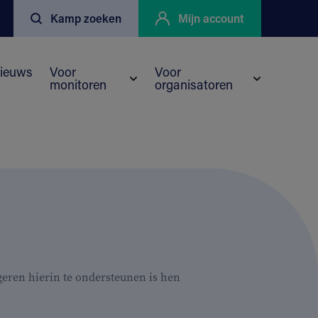
Kamp zoeken
Mijn account
ieuws
Voor
Voor
monitoren
organisatoren
nu voor Kortingen
eyo
Submenu voor Voor monitoren
Submenu vo
eren hierin te ondersteunen is hen