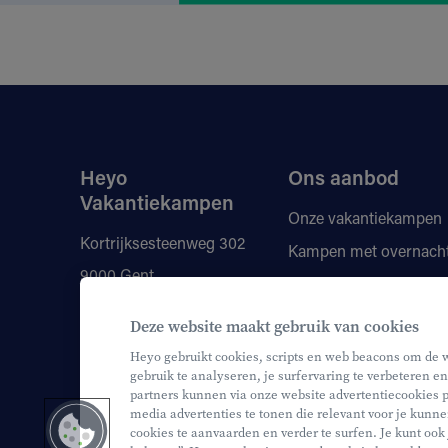
Heyo
Ons aanbod
Vakantiekampen
Onze vakantiekampen
Kortrijksesteenweg 302
Kampen met overnach
9000 Gent
Vragen
Kortingen
+32 9 210 80 00
Deze website maakt gebruik van cookies
Onze monitoren
info@heyo.be
Heyo gebruikt cookies, scripts en web beacons om de 
gebruik te analyseren, je surfervaring te verbeteren en
partners kunnen via onze website advertentiecookies p
media advertenties te tonen die relevant voor je kunne
cookies te aanvaarden en verder te surfen. Je kunt ook