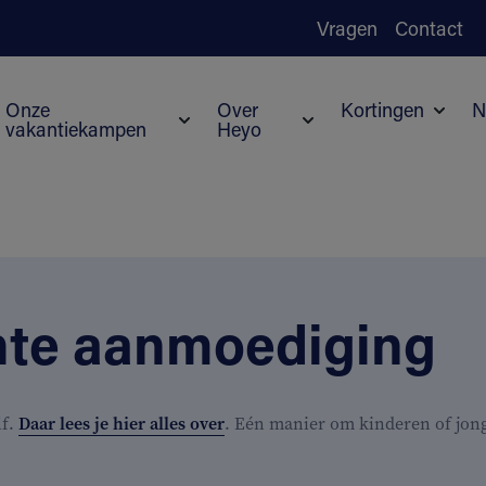
Vragen
Contact
Onze
Over
Kortingen
N
vakantiekampen
Heyo
Subme
Submenu voor Onze vakantiekampen
Submenu voor Over H
hte aanmoediging
lf.
Daar lees je hier alles over
. Eén manier om kinderen of jong