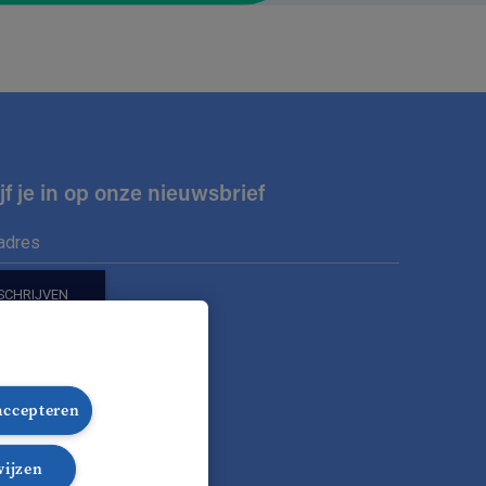
jf je in op onze nieuwsbrief
ons op
 accepteren
nze Facebook pagina
lg onze Instagram pagina
Volg onze LinkedIn pagina
Volg onze TikTok pagina
wijzen