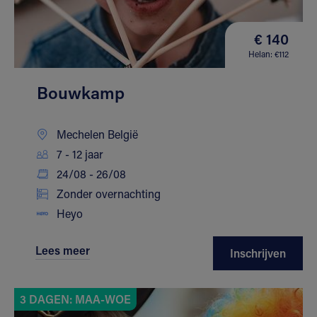
€ 140
Helan: €112
Bouwkamp
Mechelen België
7 - 12 jaar
24/08 - 26/08
Zonder overnachting
Heyo
Lees meer
Inschrijven
3 DAGEN: MAA-WOE