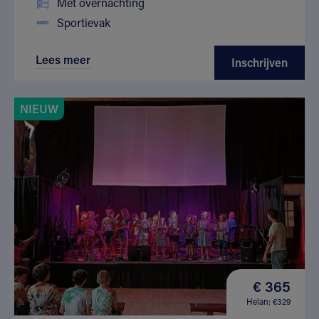
Met overnachting
Sportievak
Lees meer
Inschrijven
NIEUW
€ 365
Helan: €329