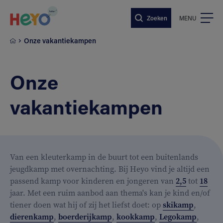
Naar hoofdinhoud springen
Zoeken
MENU
Onze vakantiekampen
Onze
vakantiekampen
Van een kleuterkamp in de buurt tot een buitenlands
jeugdkamp met overnachting. Bij Heyo vind je altijd een
passend kamp voor kinderen en jongeren van
2,5
tot
18
jaar. Met een ruim aanbod aan thema's kan je kind en/of
tiener doen wat hij of zij het liefst doet: op
skikamp
,
dierenkamp
,
boerderijkamp
,
kookkamp
,
Legokamp
,