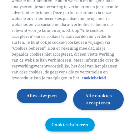
website naar behoren te laten werken en het gebruik te
€ 160
analyseren, je surfervaring te verbeteren en je relevante
advertenties te tonen. Onze partners kunnen via onze
Helan: €128
website advertentiecookies plaatsen om je op andere
websites en via sociale media advertenties te tonen die
Mini ontdekkers
relevant voor je kunnen zijn. Klik op “Alle cookies
accepteren” om de cookies te aanvaarden en verder te
surfen. Je kunt ook je cookie-voorkeuren wijzigen via
Oosterzele België
“Cookies beheren”. Hou er rekening mee dat, als je
bepaalde cookies niet accepteert, dit een vlotte werking
2 - 5 jaar
van de website kan verhinderen. Meer informatie over de
10/08 - 14/08
verwerkingsverantwoordelijke, het doel van het plaatsen
van deze cookies, de gegevens die ze verzamelen en
Zonder overnachting
levensduur kun je raadplegen in het
cookiebeleid
Heyo
Alles afwijzen
Alle cookies
Lees meer
Inschrijven
accepteren
LAATSTE PLAATSEN
Cookies beheren