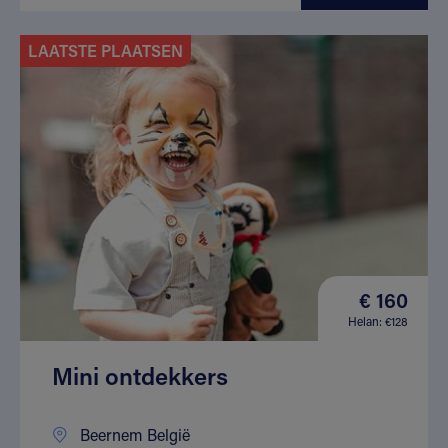
LAATSTE PLAATSEN
€ 160
Helan: €128
Mini ontdekkers
Beernem België