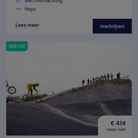
Met overnachting
Heyo
Lees meer
Inschrijven
NIEUW
€ 414
Helan: €290