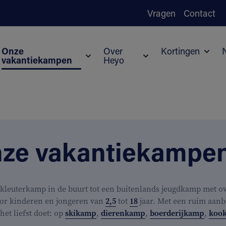
Vragen
Contact
Onze
Over
Kortingen
vakantiekampen
Heyo
Subm
Submenu voor Onze vakantiekampen
Submenu voor Over H
ze vakantiekampe
kleuterkamp in de buurt tot een buitenlands jeugdkamp met ove
or kinderen en jongeren van
2,5
tot
18
jaar. Met een ruim aanb
j het liefst doet: op
skikamp
,
dierenkamp
,
boerderijkamp
,
koo