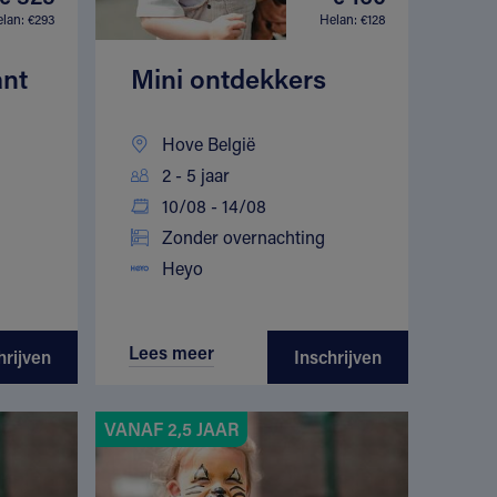
lan: €293
Helan: €128
ant
Mini ontdekkers
Hove België
2 - 5 jaar
10/08 - 14/08
Zonder overnachting
Heyo
Lees meer
hrijven
Inschrijven
VANAF 2,5 JAAR