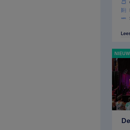
Lee
NIEUW
De