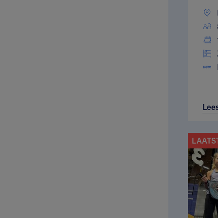
Lee
LAATS