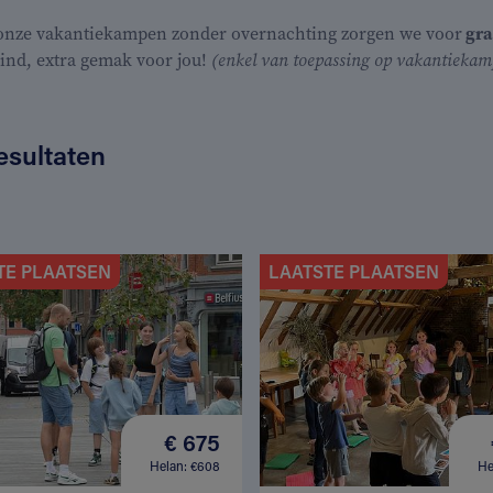
 onze vakantiekampen zonder overnachting zorgen we voor
gra
kind, extra gemak voor jou!
(enkel van toepassing op vakantiekamp
esultaten
TE PLAATSEN
LAATSTE PLAATSEN
€ 675
Helan: €608
He