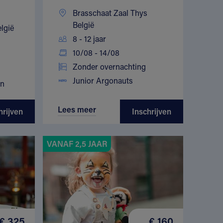
Brasschaat Zaal Thys
België
lgië
8 - 12 jaar
10/08 - 14/08
Zonder overnachting
Junior Argonauts
en
Lees meer
hrijven
Inschrijven
VANAF 2,5 JAAR
€ 325
€ 160