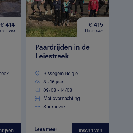
€ 414
€ 415
lan: €290
Helan: €374
Paardrijden in de
Leiestreek
oeck
Bissegem België
8 - 16 jaar
09/08 - 14/08
Met overnachting
Sportievak
Lees meer
hrijven
Inschrijven