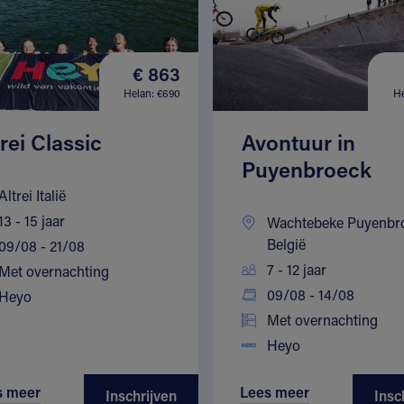
€ 863
Helan: €690
He
trei Classic
Avontuur in
Puyenbroeck
Altrei Italië
13 - 15 jaar
Wachtebeke Puyenbr
België
09/08 - 21/08
7 - 12 jaar
Met overnachting
09/08 - 14/08
Heyo
Met overnachting
Heyo
s meer
Lees meer
Inschrijven
Insc