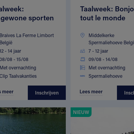
alweek:
Taalweek: Bonjo
gewone sporten
tout le monde
Braives La Ferme Limbort
Middelkerke
België
Spermaliehoeve Belg
12 - 14 jaar
7 - 12 jaar
08/08 - 15/08
09/08 - 14/08
Met overnachting
Met overnachting
Clip Taalvakanties
Spermaliehoeve
s meer
Lees meer
Inschrijven
Insc
NIEUW