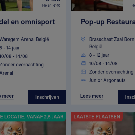
Helan: €140
He
del en omnisport
Pop-up Restaur
Waregem Arenal België
Brasschaat Zaal Born
België
6 - 14 jaar
8 - 12 jaar
10/08 - 14/08
10/08 - 14/08
Zonder overnachting
Zonder overnachting
Arenal
Junior Argonauts
s meer
Lees meer
Inschrijven
Insc
 LOCATIE, VANAF 2,5 JAAR
LAATSTE PLAATSEN