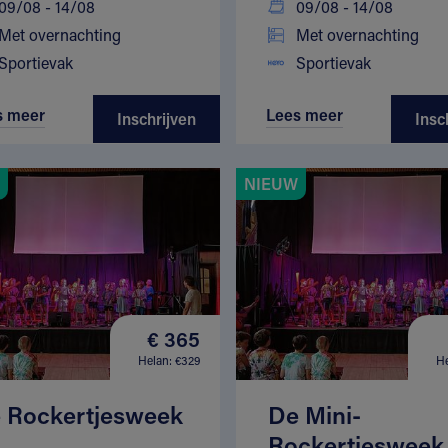
09/08 - 14/08
09/08 - 14/08
Met overnachting
Met overnachting
Sportievak
Sportievak
s meer
Lees meer
Inschrijven
Insc
NIEUW
€ 365
Helan: €329
He
 Rockertjesweek
De Mini-
Rockertjesweek