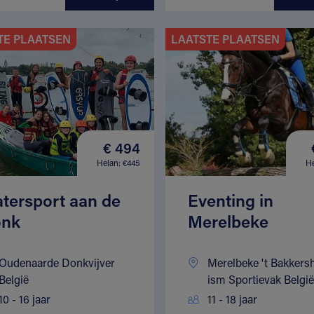
TE PLAATSEN
LAATSTE PLAATSEN
€ 494
Helan: €445
He
tersport aan de
Eventing in
nk
Merelbeke
Oudenaarde Donkvijver
Merelbeke 't Bakkers
België
ism Sportievak België
10 - 16 jaar
11 - 18 jaar