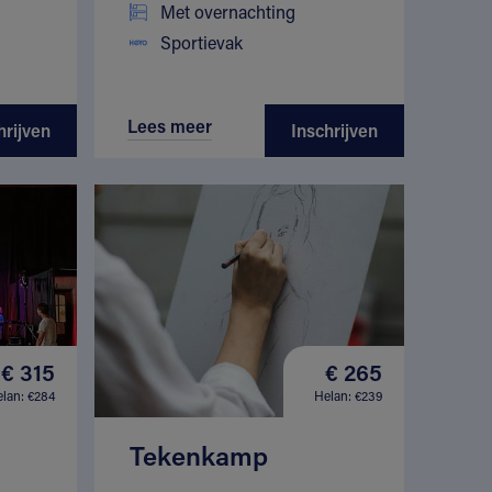
Met overnachting
Sportievak
Lees meer
hrijven
Inschrijven
€ 315
€ 265
lan: €284
Helan: €239
Tekenkamp