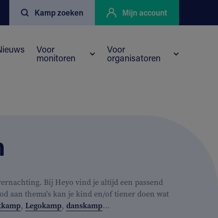
Kamp zoeken
Mijn account
Nieuws
Voor
Voor
monitoren
organisatoren
enu voor Kortingen
eyo
Submenu voor Voor monitoren
Submenu vo
n
rnachting. Bij Heyo vind je altijd een passend
od aan thema's kan je kind en/of tiener doen wat
kkamp
,
Legokamp
,
danskamp
...