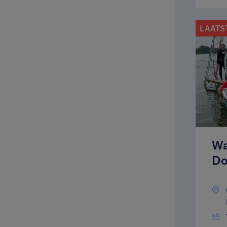
LAATS
Wa
Do