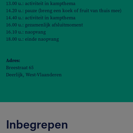
13.00 u.: activiteit in kampthema
14.20 u.: pauze (breng een koek of fruit van thuis mee)
14.40 u.: activiteit in kampthema
16.00 u.: gezamenlijk afsluitmoment
16.10 u.: naopvang
18.00 u.: einde naopvang
Adres:
Breestraat 65
Deerlijk, West-Vlaanderen
Inbegrepen