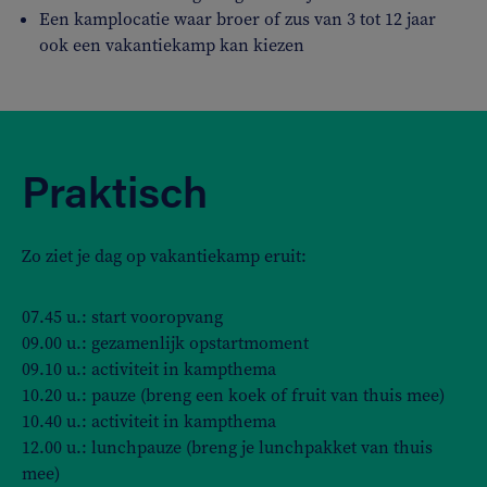
Een kamplocatie waar broer of zus van 3 tot 12 jaar
ook een vakantiekamp kan kiezen
Praktisch
Zo ziet je dag op vakantiekamp eruit:
07.45 u.: start vooropvang
09.00 u.: gezamenlijk opstartmoment
09.10 u.: activiteit in kampthema
10.20 u.: pauze (breng een koek of fruit van thuis mee)
10.40 u.: activiteit in kampthema
12.00 u.: lunchpauze (breng je lunchpakket van thuis
mee)