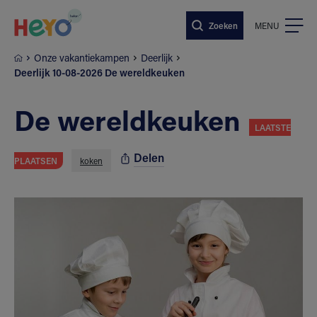
Naar hoofdinhoud springen
Zoeken
MENU
Onze vakantiekampen
Deerlijk
Deerlijk 10-08-2026 De wereldkeuken
De wereldkeuken
LAATSTE
Delen
PLAATSEN
koken