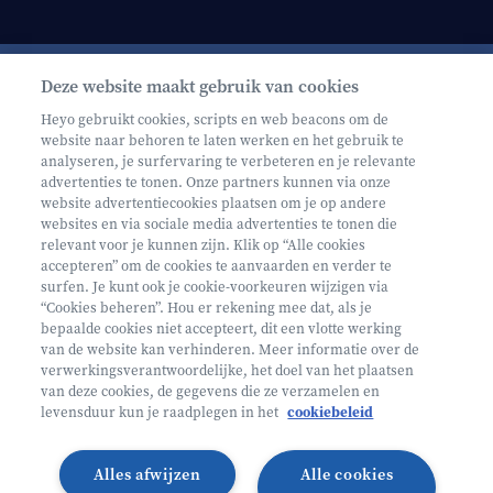
Deze website maakt gebruik van cookies
Schrijf je in op onze nieuwsbrief
Heyo gebruikt cookies, scripts en web beacons om de
website naar behoren te laten werken en het gebruik te
analyseren, je surfervaring te verbeteren en je relevante
advertenties te tonen. Onze partners kunnen via onze
website advertentiecookies plaatsen om je op andere
websites en via sociale media advertenties te tonen die
relevant voor je kunnen zijn. Klik op “Alle cookies
Volg ons op
accepteren” om de cookies te aanvaarden en verder te
surfen. Je kunt ook je cookie-voorkeuren wijzigen via
“Cookies beheren”. Hou er rekening mee dat, als je
bepaalde cookies niet accepteert, dit een vlotte werking
Volg onze Facebook pagina
Volg onze Instagram pagina
Volg onze LinkedIn pagina
Volg onze TikTok pagina
van de website kan verhinderen. Meer informatie over de
verwerkingsverantwoordelijke, het doel van het plaatsen
Partner van
Helan
van deze cookies, de gegevens die ze verzamelen en
levensduur kun je raadplegen in het
cookiebeleid
© 2026 Heyo Vakantiekampen
Privacy Policy
Toegankelijkheidsverklaring ↗
Cookie policy
Alles afwijzen
Alle cookies