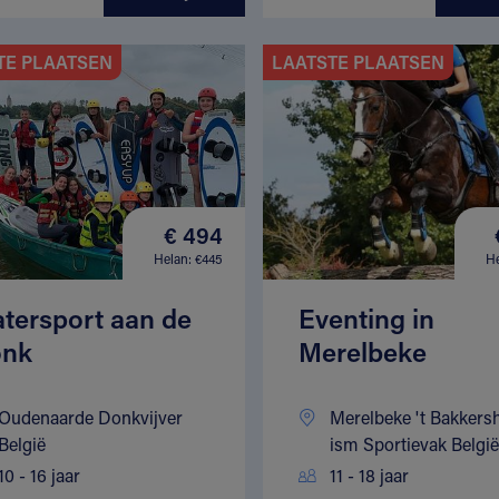
TE PLAATSEN
LAATSTE PLAATSEN
€ 494
Helan: €445
He
tersport aan de
Eventing in
nk
Merelbeke
Oudenaarde Donkvijver
Merelbeke 't Bakkers
België
ism Sportievak België
10 - 16 jaar
11 - 18 jaar