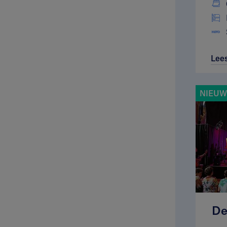
Lee
NIEUW
De