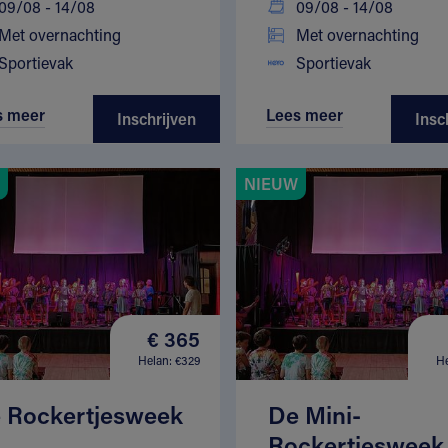
09/08 - 14/08
09/08 - 14/08
Met overnachting
Met overnachting
Sportievak
Sportievak
s meer
Lees meer
Inschrijven
Insc
NIEUW
€ 365
Helan: €329
He
 Rockertjesweek
De Mini-
Rockertjesweek