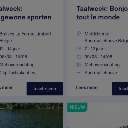
alweek:
Taalweek: Bonjo
gewone sporten
tout le monde
Braives La Ferme Limbort
Middelkerke
België
Spermaliehoeve Belg
12 - 14 jaar
7 - 12 jaar
08/08 - 15/08
09/08 - 14/08
Met overnachting
Met overnachting
Clip Taalvakanties
Spermaliehoeve
s meer
Lees meer
Inschrijven
Insc
NIEUW