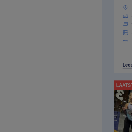
Lee
LAATS