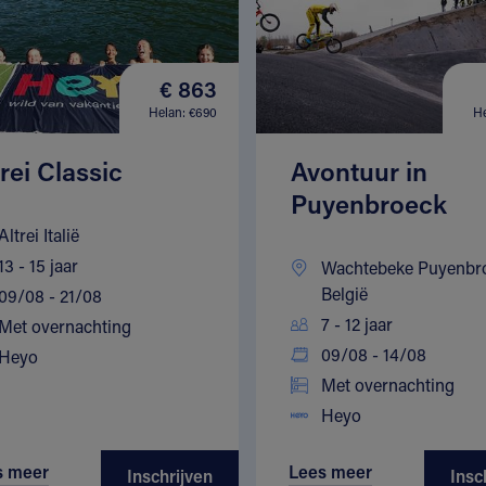
€ 863
Helan: €690
He
trei Classic
Avontuur in
Puyenbroeck
Altrei Italië
13 - 15 jaar
Wachtebeke Puyenbr
België
09/08 - 21/08
7 - 12 jaar
Met overnachting
09/08 - 14/08
Heyo
Met overnachting
Heyo
s meer
Lees meer
Inschrijven
Insc