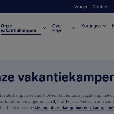
Vragen
Contact
Onze
Over
Kortingen
vakantiekampen
Heyo
Subm
Submenu voor Onze vakantiekampen
Submenu voor Over H
ze vakantiekampe
kleuterkamp in de buurt tot een buitenlands jeugdkamp met ove
or kinderen en jongeren van
2,5
tot
18
jaar. Met een ruim aanb
j het liefst doet: op
skikamp
,
dierenkamp
,
boerderijkamp
,
koo