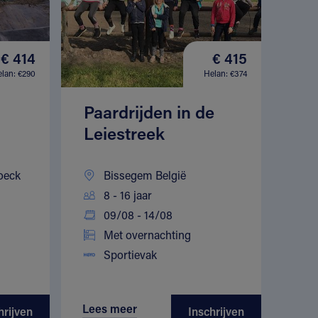
€ 414
€ 415
lan: €290
Helan: €374
Paardrijden in de
Leiestreek
oeck
Bissegem België
8 - 16 jaar
09/08 - 14/08
Met overnachting
Sportievak
Lees meer
hrijven
Inschrijven