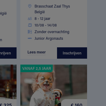
Brasschaat Zaal Thys
België
lgië
8 - 12 jaar
10/08 - 14/08
Zonder overnachting
Junior Argonauts
en
Lees meer
hrijven
Inschrijven
VANAF 2,5 JAAR
€ 325
€ 160