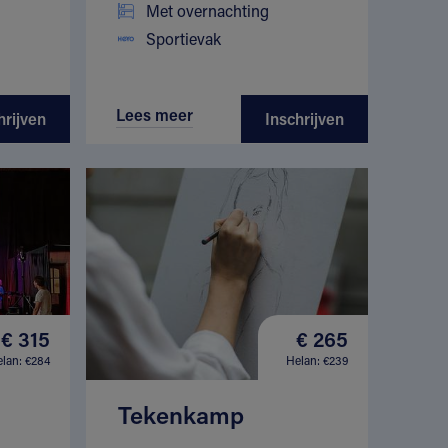
Met overnachting
Sportievak
Lees meer
hrijven
Inschrijven
€ 315
€ 265
lan: €284
Helan: €239
Tekenkamp