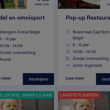
Helan: €140
He
del en omnisport
Pop-up Restaur
Waregem Arenal België
Brasschaat Zaal Born
België
6 - 14 jaar
8 - 12 jaar
10/08 - 14/08
10/08 - 14/08
Zonder overnachting
Zonder overnachting
Arenal
Junior Argonauts
s meer
Lees meer
Inschrijven
Insc
 LOCATIE, VANAF 2,5 JAAR
LAATSTE PLAATSEN