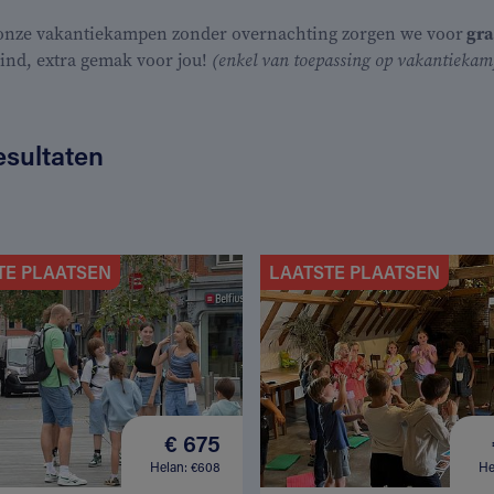
 onze vakantiekampen zonder overnachting zorgen we voor
gra
kind, extra gemak voor jou!
(enkel van toepassing op vakantiekamp
esultaten
TE PLAATSEN
LAATSTE PLAATSEN
€ 675
Helan: €608
He