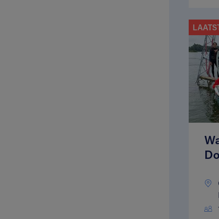
LAATS
Wa
Do