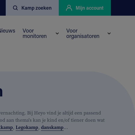
Kamp zoeken
Mijn account
Nieuws
Voor
Voor
monitoren
organisatoren
enu voor Kortingen
eyo
Submenu voor Voor monitoren
Submenu vo
n
rnachting. Bij Heyo vind je altijd een passend
od aan thema's kan je kind en/of tiener doen wat
kkamp
,
Legokamp
,
danskamp
...