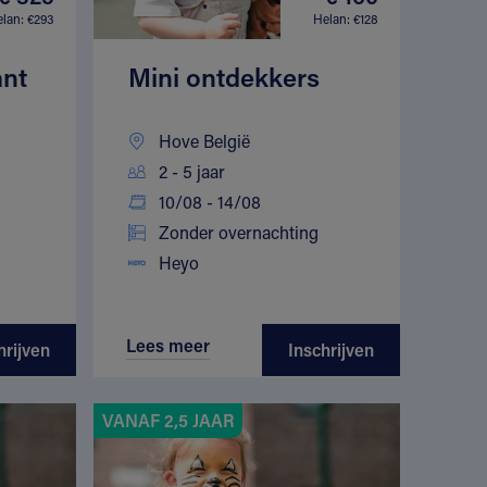
lan: €293
Helan: €128
ant
Mini ontdekkers
Hove België
2 - 5 jaar
10/08 - 14/08
Zonder overnachting
Heyo
Lees meer
hrijven
Inschrijven
VANAF 2,5 JAAR