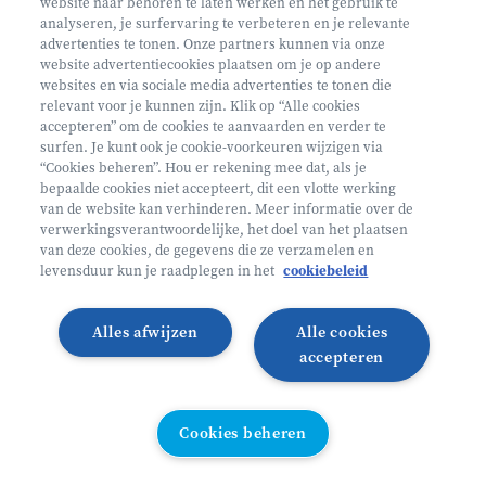
website naar behoren te laten werken en het gebruik te
€ 160
analyseren, je surfervaring te verbeteren en je relevante
advertenties te tonen. Onze partners kunnen via onze
Helan: €128
website advertentiecookies plaatsen om je op andere
websites en via sociale media advertenties te tonen die
Mini ontdekkers
relevant voor je kunnen zijn. Klik op “Alle cookies
accepteren” om de cookies te aanvaarden en verder te
surfen. Je kunt ook je cookie-voorkeuren wijzigen via
Beernem België
“Cookies beheren”. Hou er rekening mee dat, als je
bepaalde cookies niet accepteert, dit een vlotte werking
2 - 5 jaar
van de website kan verhinderen. Meer informatie over de
10/08 - 14/08
verwerkingsverantwoordelijke, het doel van het plaatsen
van deze cookies, de gegevens die ze verzamelen en
Zonder overnachting
levensduur kun je raadplegen in het
cookiebeleid
Heyo
Alles afwijzen
Alle cookies
Lees meer
Inschrijven
accepteren
VANAF 2,5 JAAR
Cookies beheren