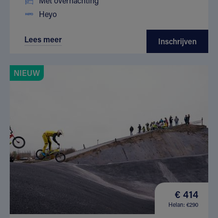
Met overnachting
Heyo
Lees meer
Inschrijven
NIEUW
€ 414
Helan: €290