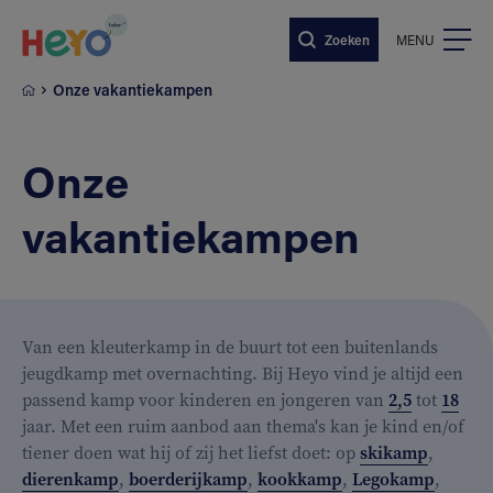
Naar hoofdinhoud springen
Zoeken
MENU
Onze vakantiekampen
Onze
vakantiekampen
Van een kleuterkamp in de buurt tot een buitenlands
jeugdkamp met overnachting. Bij Heyo vind je altijd een
passend kamp voor kinderen en jongeren van
2,5
tot
18
jaar. Met een ruim aanbod aan thema's kan je kind en/of
tiener doen wat hij of zij het liefst doet: op
skikamp
,
dierenkamp
,
boerderijkamp
,
kookkamp
,
Legokamp
,