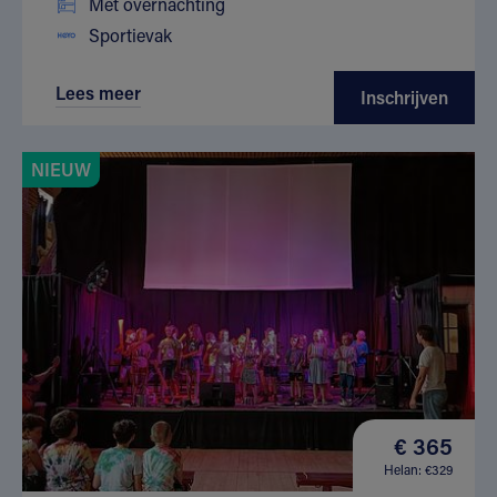
Met overnachting
Sportievak
Lees meer
Inschrijven
NIEUW
€ 365
Helan: €329