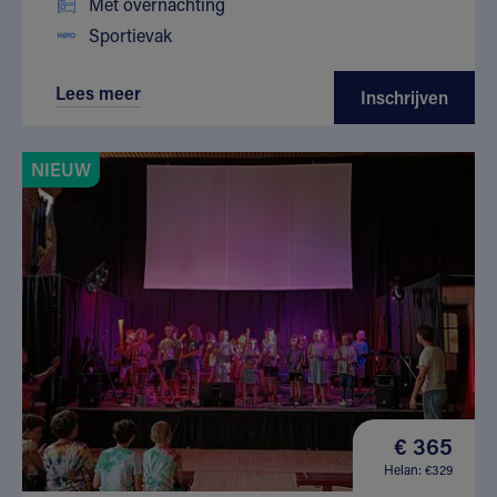
Met overnachting
Sportievak
Lees meer
Inschrijven
NIEUW
€ 365
Helan: €329