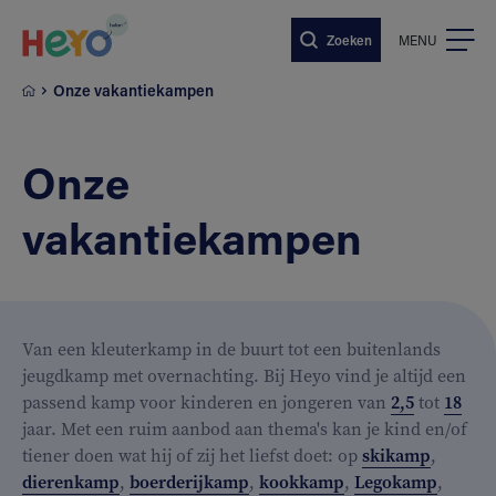
Naar hoofdinhoud springen
Zoeken
MENU
Onze vakantiekampen
Onze
vakantiekampen
Van een kleuterkamp in de buurt tot een buitenlands
jeugdkamp met overnachting. Bij Heyo vind je altijd een
passend kamp voor kinderen en jongeren van
2,5
tot
18
jaar. Met een ruim aanbod aan thema's kan je kind en/of
tiener doen wat hij of zij het liefst doet: op
skikamp
,
dierenkamp
,
boerderijkamp
,
kookkamp
,
Legokamp
,