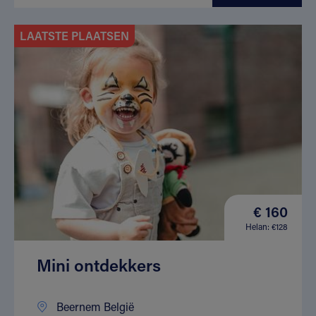
LAATSTE PLAATSEN
€ 160
Helan: €128
Mini ontdekkers
Beernem België