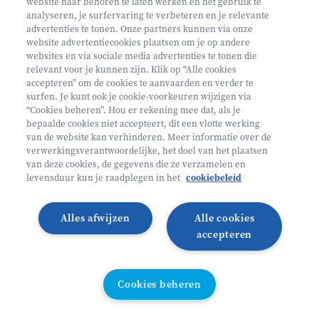
website naar behoren te laten werken en het gebruik te
€ 160
analyseren, je surfervaring te verbeteren en je relevante
advertenties te tonen. Onze partners kunnen via onze
Helan: €128
website advertentiecookies plaatsen om je op andere
websites en via sociale media advertenties te tonen die
Mini ontdekkers
relevant voor je kunnen zijn. Klik op “Alle cookies
accepteren” om de cookies te aanvaarden en verder te
surfen. Je kunt ook je cookie-voorkeuren wijzigen via
Oosterzele België
“Cookies beheren”. Hou er rekening mee dat, als je
bepaalde cookies niet accepteert, dit een vlotte werking
2 - 5 jaar
van de website kan verhinderen. Meer informatie over de
10/08 - 14/08
verwerkingsverantwoordelijke, het doel van het plaatsen
van deze cookies, de gegevens die ze verzamelen en
Zonder overnachting
levensduur kun je raadplegen in het
cookiebeleid
Heyo
Alles afwijzen
Alle cookies
Lees meer
Inschrijven
accepteren
LAATSTE PLAATSEN
Cookies beheren