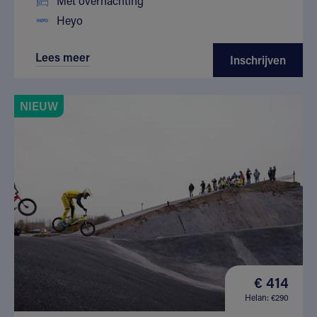
Met overnachting
Heyo
Lees meer
Inschrijven
NIEUW
€ 414
Helan: €290