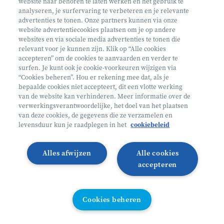
website naar behoren te laten werken en het gebruik te
€ 160
analyseren, je surfervaring te verbeteren en je relevante
advertenties te tonen. Onze partners kunnen via onze
Helan: €128
website advertentiecookies plaatsen om je op andere
websites en via sociale media advertenties te tonen die
Mini ontdekkers
relevant voor je kunnen zijn. Klik op “Alle cookies
accepteren” om de cookies te aanvaarden en verder te
surfen. Je kunt ook je cookie-voorkeuren wijzigen via
Oosterzele België
“Cookies beheren”. Hou er rekening mee dat, als je
bepaalde cookies niet accepteert, dit een vlotte werking
2 - 5 jaar
van de website kan verhinderen. Meer informatie over de
10/08 - 14/08
verwerkingsverantwoordelijke, het doel van het plaatsen
van deze cookies, de gegevens die ze verzamelen en
Zonder overnachting
levensduur kun je raadplegen in het
cookiebeleid
Heyo
Alles afwijzen
Alle cookies
Lees meer
Inschrijven
accepteren
LAATSTE PLAATSEN
Cookies beheren