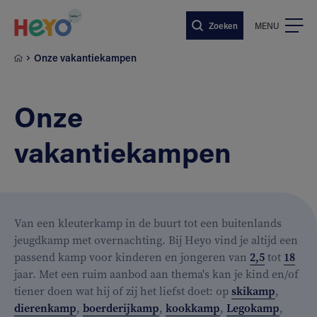
Naar hoofdinhoud springen
Zoeken
MENU
Onze vakantiekampen
Onze
vakantiekampen
Van een kleuterkamp in de buurt tot een buitenlands
jeugdkamp met overnachting. Bij Heyo vind je altijd een
passend kamp voor kinderen en jongeren van
2,5
tot
18
jaar. Met een ruim aanbod aan thema's kan je kind en/of
tiener doen wat hij of zij het liefst doet: op
skikamp
,
dierenkamp
,
boerderijkamp
,
kookkamp
,
Legokamp
,