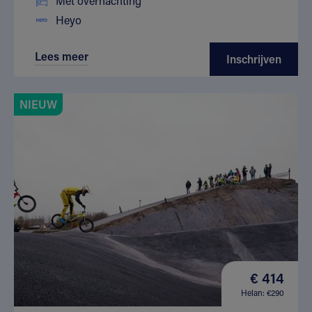
Met overnachting
Heyo
Lees meer
Inschrijven
NIEUW
€ 414
Helan: €290