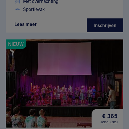
Met overnachting
Sportievak
Lees meer
Inschrijven
NIEUW
€ 365
Helan: €329