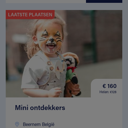
LAATSTE PLAATSEN
€ 160
Helan: €128
Mini ontdekkers
Beernem België