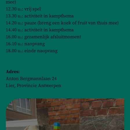
mee)
12.30 u.: vrij spel
13.30 u.: activiteit in kampthema
14.20 u.: pauze (breng een koek of fruit van thuis mee)
14.40 u.: activiteit in kampthema
16.00 u.: gezamenlijk afsluitmoment
16.10 u.: naopvang
18.00 u.: einde naopvang
Adres:
Anton Bergmannlaan 24
Lier, Provincie Antwerpen