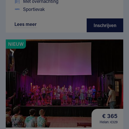
Met overnachting
Sportievak
Lees meer
Inschrijven
NIEUW
€ 365
Helan: €329