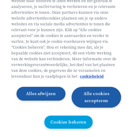
website naar behoren te laten werken en het gebruik te
€ 160
analyseren, je surfervaring te verbeteren en je relevante
advertenties te tonen. Onze partners kunnen via onze
Helan: €128
website advertentiecookies plaatsen om je op andere
websites en via sociale media advertenties te tonen die
Mini ontdekkers
relevant voor je kunnen zijn. Klik op “Alle cookies
accepteren” om de cookies te aanvaarden en verder te
surfen. Je kunt ook je cookie-voorkeuren wijzigen via
Beernem België
“Cookies beheren”. Hou er rekening mee dat, als je
bepaalde cookies niet accepteert, dit een vlotte werking
2 - 5 jaar
van de website kan verhinderen. Meer informatie over de
10/08 - 14/08
verwerkingsverantwoordelijke, het doel van het plaatsen
van deze cookies, de gegevens die ze verzamelen en
Zonder overnachting
levensduur kun je raadplegen in het
cookiebeleid
Heyo
Alles afwijzen
Alle cookies
Lees meer
Inschrijven
accepteren
VANAF 2,5 JAAR
Cookies beheren