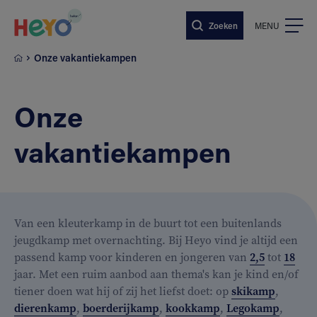
Naar hoofdinhoud springen
Zoeken
MENU
Onze vakantiekampen
Onze
vakantiekampen
Van een kleuterkamp in de buurt tot een buitenlands
jeugdkamp met overnachting. Bij Heyo vind je altijd een
passend kamp voor kinderen en jongeren van
2,5
tot
18
jaar. Met een ruim aanbod aan thema's kan je kind en/of
tiener doen wat hij of zij het liefst doet: op
skikamp
,
dierenkamp
,
boerderijkamp
,
kookkamp
,
Legokamp
,