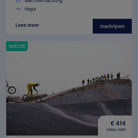
Met overnachting
Heyo
Lees meer
Inschrijven
NIEUW
€ 414
Helan: €290