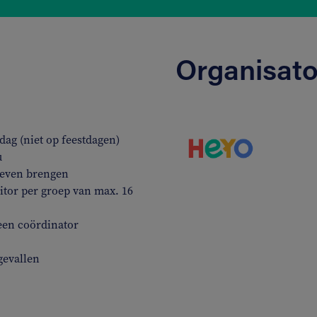
Organisato
ag (niet op feestdagen)
u
 leven brengen
tor per groep van max. 16
een coördinator
gevallen