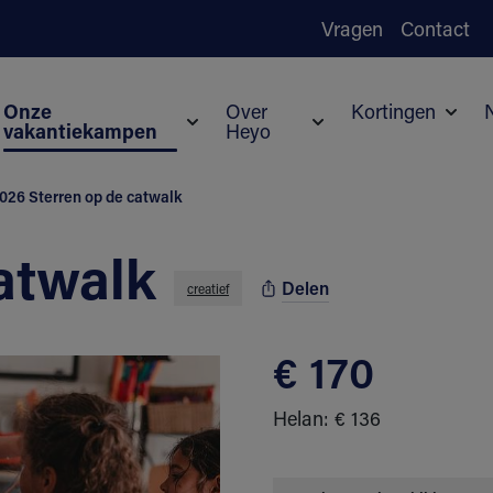
Vragen
Contact
Onze
Over
Kortingen
vakantiekampen
Heyo
Subm
Submenu voor Onze vakantiekampen
Submenu voor Over H
026 Sterren op de catwalk
atwalk
Delen
creatief
€ 170
Helan: € 136