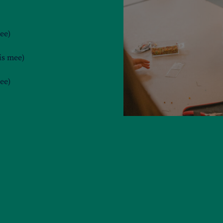
ee)
is mee)
ee)