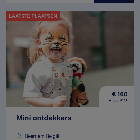
LAATSTE PLAATSEN
€ 160
Helan: €128
Mini ontdekkers
Beernem België