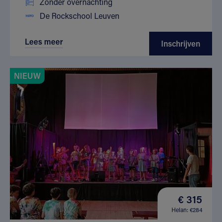
Zonder overnachting
De Rockschool Leuven
Lees meer
Inschrijven
NIEUW
€ 315
Helan: €284