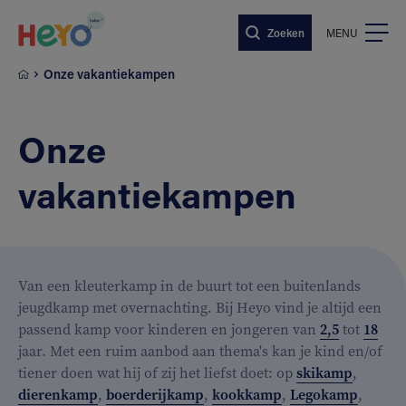
Naar hoofdinhoud springen
Zoeken
MENU
Onze vakantiekampen
Onze
vakantiekampen
Van een kleuterkamp in de buurt tot een buitenlands
jeugdkamp met overnachting. Bij Heyo vind je altijd een
passend kamp voor kinderen en jongeren van
2,5
tot
18
jaar. Met een ruim aanbod aan thema's kan je kind en/of
tiener doen wat hij of zij het liefst doet: op
skikamp
,
dierenkamp
,
boerderijkamp
,
kookkamp
,
Legokamp
,