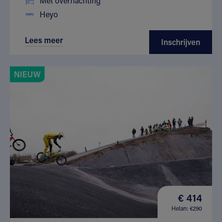
Met overnachting
Heyo
Lees meer
Inschrijven
NIEUW
€ 414
Helan: €290