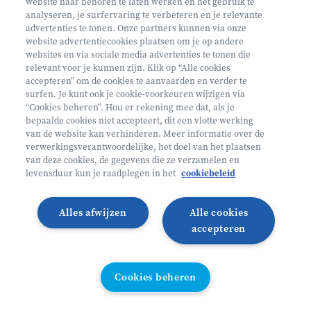
website naar behoren te laten werken en het gebruik te
€ 160
analyseren, je surfervaring te verbeteren en je relevante
advertenties te tonen. Onze partners kunnen via onze
Helan: €128
website advertentiecookies plaatsen om je op andere
websites en via sociale media advertenties te tonen die
Mini ontdekkers
relevant voor je kunnen zijn. Klik op “Alle cookies
accepteren” om de cookies te aanvaarden en verder te
surfen. Je kunt ook je cookie-voorkeuren wijzigen via
Oosterzele België
“Cookies beheren”. Hou er rekening mee dat, als je
bepaalde cookies niet accepteert, dit een vlotte werking
2 - 5 jaar
van de website kan verhinderen. Meer informatie over de
10/08 - 14/08
verwerkingsverantwoordelijke, het doel van het plaatsen
van deze cookies, de gegevens die ze verzamelen en
Zonder overnachting
levensduur kun je raadplegen in het
cookiebeleid
Heyo
Alles afwijzen
Alle cookies
Lees meer
Inschrijven
accepteren
LAATSTE PLAATSEN
Cookies beheren