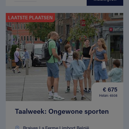
LAATSTE PLAATSEN
€ 675
Helan: €608
Taalweek: Ongewone sporten
Braives La Ferme Limbort België