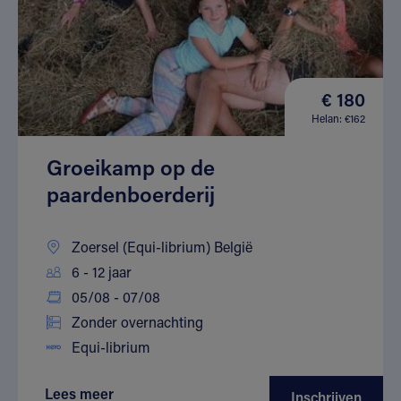
€ 180
Helan: €162
Groeikamp op de
paardenboerderij
Zoersel (Equi-librium) België
6 - 12 jaar
05/08 - 07/08
Zonder overnachting
Equi-librium
Lees meer
Inschrijven