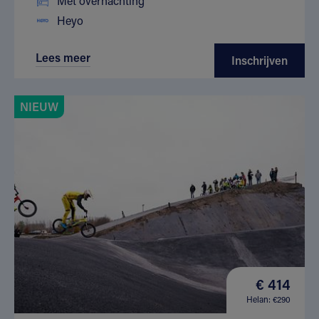
Met overnachting
Heyo
Lees meer
Inschrijven
NIEUW
€ 414
Helan: €290