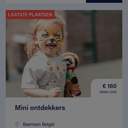
LAATSTE PLAATSEN
€ 160
Helan: €128
Mini ontdekkers
Beernem België