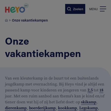
Naar hoofdinhoud springen
Zoeken
MENU
Onze vakantiekampen
Onze
vakantiekampen
Van een kleuterkamp in de buurt tot een buitenlands
jeugdkamp met overnachting. Bij Heyo vind je altijd een
passend kamp voor kinderen en jongeren van
2,5
tot
18
jaar. Met een ruim aanbod aan thema's kan je kind en/of
tiener doen wat hij of zij het liefst doet: op
skikamp
,
dierenkamp
,
boerderijkamp
,
kookkamp
,
Legokamp
,