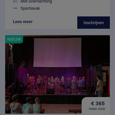
Met overnachting
Sportievak
Lees meer
Inschrijven
NIEUW
€ 365
Helan: €329