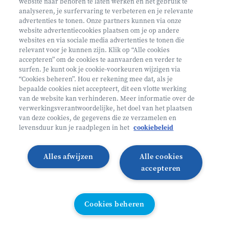
website naar behoren te laten werken en het gebruik te
€ 160
analyseren, je surfervaring te verbeteren en je relevante
advertenties te tonen. Onze partners kunnen via onze
Helan: €128
website advertentiecookies plaatsen om je op andere
websites en via sociale media advertenties te tonen die
Mini ontdekkers
relevant voor je kunnen zijn. Klik op “Alle cookies
accepteren” om de cookies te aanvaarden en verder te
surfen. Je kunt ook je cookie-voorkeuren wijzigen via
Oosterzele België
“Cookies beheren”. Hou er rekening mee dat, als je
bepaalde cookies niet accepteert, dit een vlotte werking
2 - 5 jaar
van de website kan verhinderen. Meer informatie over de
10/08 - 14/08
verwerkingsverantwoordelijke, het doel van het plaatsen
van deze cookies, de gegevens die ze verzamelen en
Zonder overnachting
levensduur kun je raadplegen in het
cookiebeleid
Heyo
Alles afwijzen
Alle cookies
Lees meer
Inschrijven
accepteren
LAATSTE PLAATSEN
Cookies beheren