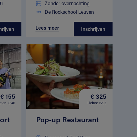
en
Zonder overnachting
De Rockschool Leuven
Lees meer
hrijven
Inschrijven
€ 155
€ 325
elan: €140
Helan: €293
ort
Pop-up Restaurant