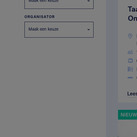
Maak een keuze
Ta
On
ORGANISATOR
Maak een keuze
Lee
NIEUW