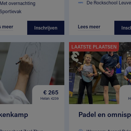
De Rockschool Leuv
Met overnachting
Sportievak
s meer
Lees meer
Inschrijven
Insc
LAATSTE PLAATSEN
€ 265
Helan: €239
H
kenkamp
Padel en omnisp