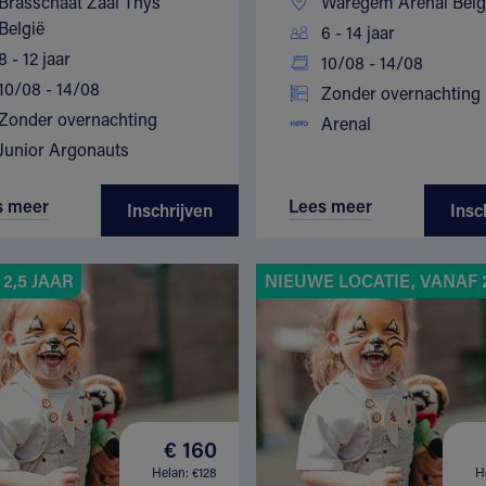
Brasschaat Zaal Thys
Waregem Arenal Belg
België
6 - 14 jaar
8 - 12 jaar
10/08 - 14/08
10/08 - 14/08
Zonder overnachting
Zonder overnachting
Arenal
Junior Argonauts
s meer
Lees meer
Inschrijven
Insc
2,5 JAAR
NIEUWE LOCATIE, VANAF 2
€ 160
Helan: €128
H