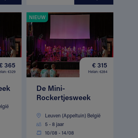
NIEUW
€ 365
€ 315
lan: €329
Helan: €284
eek
De Mini-
Rockertjesweek
lgië
Leuven (Appeltuin) België
5 - 8 jaar
10/08 - 14/08