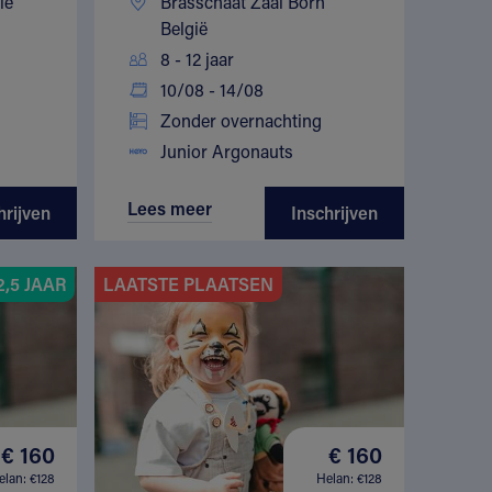
ië
Brasschaat Zaal Born
België
8 - 12 jaar
10/08 - 14/08
Zonder overnachting
Junior Argonauts
Lees meer
hrijven
Inschrijven
,5 JAAR
LAATSTE PLAATSEN
€ 160
€ 160
elan: €128
Helan: €128