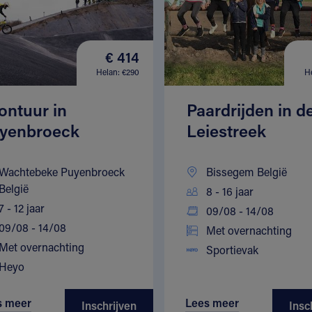
€ 414
Helan: €290
H
ontuur in
Paardrijden in d
yenbroeck
Leiestreek
Wachtebeke Puyenbroeck
Bissegem België
België
8 - 16 jaar
7 - 12 jaar
09/08 - 14/08
09/08 - 14/08
Met overnachting
Met overnachting
Sportievak
Heyo
s meer
Lees meer
Inschrijven
Insc