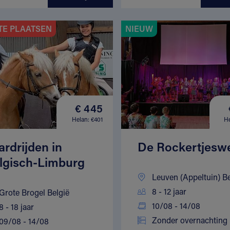
TE PLAATSEN
NIEUW
€ 445
Helan: €401
He
ardrijden in
De Rockertjesw
lgisch-Limburg
Leuven (Appeltuin) Be
8 - 12 jaar
Grote Brogel België
10/08 - 14/08
8 - 18 jaar
Zonder overnachting
09/08 - 14/08