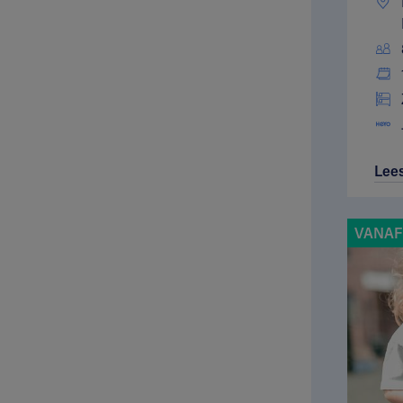
Lee
VANAF 