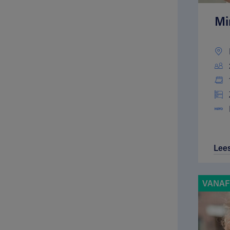
Mi
Lee
VANAF 