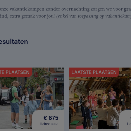
 onze vakantiekampen zonder overnachting zorgen we voor
gra
kind, extra gemak voor jou!
(enkel van toepassing op vakantiekamp
esultaten
TE PLAATSEN
LAATSTE PLAATSEN
€ 675
Helan: €608
He