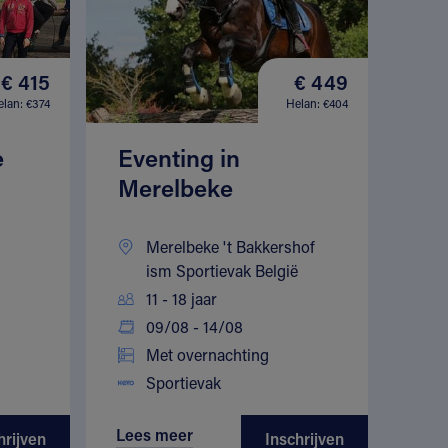
€ 415
€ 449
elan: €374
Helan: €404
e
Eventing in
Merelbeke
Merelbeke 't Bakkershof
ism Sportievak België
11 - 18 jaar
09/08 - 14/08
Met overnachting
Sportievak
Lees meer
hrijven
Inschrijven