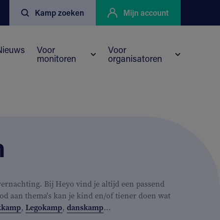
Kamp zoeken
Mijn account
Nieuws
Voor
Voor
monitoren
organisatoren
enu voor Kortingen
eyo
Submenu voor Voor monitoren
Submenu vo
n
rnachting. Bij Heyo vind je altijd een passend
od aan thema's kan je kind en/of tiener doen wat
kkamp
,
Legokamp
,
danskamp
...