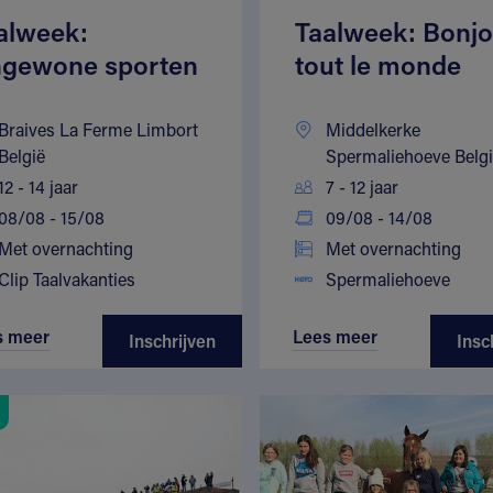
alweek:
Taalweek: Bonjo
gewone sporten
tout le monde
Braives La Ferme Limbort
Middelkerke
België
Spermaliehoeve Belg
12 - 14 jaar
7 - 12 jaar
08/08 - 15/08
09/08 - 14/08
Met overnachting
Met overnachting
Clip Taalvakanties
Spermaliehoeve
s meer
Lees meer
Inschrijven
Insc