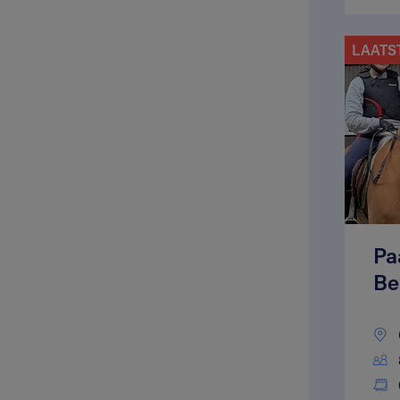
LAATS
Pa
Be