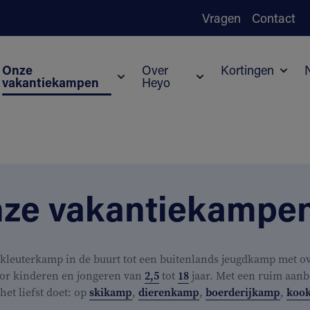
Vragen
Contact
Onze
Over
Kortingen
vakantiekampen
Heyo
Subm
Submenu voor Onze vakantiekampen
Submenu voor Over H
ze vakantiekampe
kleuterkamp in de buurt tot een buitenlands jeugdkamp met ove
or kinderen en jongeren van
2,5
tot
18
jaar. Met een ruim aanb
j het liefst doet: op
skikamp
,
dierenkamp
,
boerderijkamp
,
koo