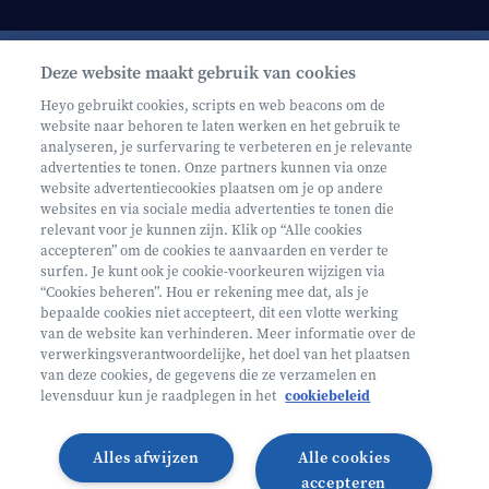
Deze website maakt gebruik van cookies
Schrijf je in op onze nieuwsbrief
Heyo gebruikt cookies, scripts en web beacons om de
website naar behoren te laten werken en het gebruik te
analyseren, je surfervaring te verbeteren en je relevante
advertenties te tonen. Onze partners kunnen via onze
website advertentiecookies plaatsen om je op andere
websites en via sociale media advertenties te tonen die
relevant voor je kunnen zijn. Klik op “Alle cookies
Volg ons op
accepteren” om de cookies te aanvaarden en verder te
surfen. Je kunt ook je cookie-voorkeuren wijzigen via
“Cookies beheren”. Hou er rekening mee dat, als je
bepaalde cookies niet accepteert, dit een vlotte werking
Volg onze Facebook pagina
Volg onze Instagram pagina
Volg onze LinkedIn pagina
Volg onze TikTok pagina
van de website kan verhinderen. Meer informatie over de
verwerkingsverantwoordelijke, het doel van het plaatsen
Partner van
Helan
van deze cookies, de gegevens die ze verzamelen en
levensduur kun je raadplegen in het
cookiebeleid
© 2026 Heyo Vakantiekampen
Privacy Policy
Toegankelijkheidsverklaring ↗
Cookie policy
Alles afwijzen
Alle cookies
Algemene voorwaarden
Integriteitsbeleid
accepteren