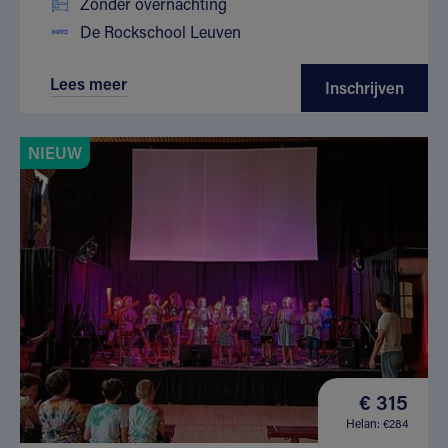
Zonder overnachting
De Rockschool Leuven
Lees meer
Inschrijven
NIEUW
€ 315
Helan: €284