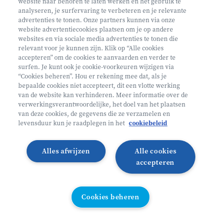
website naar behoren te laten werken en het gebruik te
€ 265
analyseren, je surfervaring te verbeteren en je relevante
advertenties te tonen. Onze partners kunnen via onze
Helan: €239
website advertentiecookies plaatsen om je op andere
websites en via sociale media advertenties te tonen die
Fashion Restyling Lab
relevant voor je kunnen zijn. Klik op “Alle cookies
accepteren” om de cookies te aanvaarden en verder te
surfen. Je kunt ook je cookie-voorkeuren wijzigen via
Antwerpen Pulcinella België
“Cookies beheren”. Hou er rekening mee dat, als je
bepaalde cookies niet accepteert, dit een vlotte werking
12 - 15 jaar
van de website kan verhinderen. Meer informatie over de
10/08 - 14/08
verwerkingsverantwoordelijke, het doel van het plaatsen
van deze cookies, de gegevens die ze verzamelen en
Zonder overnachting
levensduur kun je raadplegen in het
cookiebeleid
Junior Argonauts
Alles afwijzen
Alle cookies
Lees meer
Inschrijven
accepteren
Cookies beheren