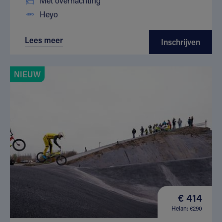
Met overnachting
Heyo
Lees meer
Inschrijven
NIEUW
€ 414
Helan: €290