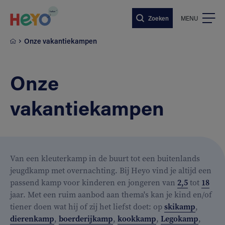
Naar hoofdinhoud springen
Zoeken
MENU
Onze vakantiekampen
Onze
vakantiekampen
Van een kleuterkamp in de buurt tot een buitenlands
jeugdkamp met overnachting. Bij Heyo vind je altijd een
passend kamp voor kinderen en jongeren van
2,5
tot
18
jaar. Met een ruim aanbod aan thema's kan je kind en/of
tiener doen wat hij of zij het liefst doet: op
skikamp
,
dierenkamp
,
boerderijkamp
,
kookkamp
,
Legokamp
,